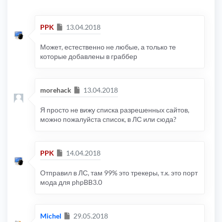
Сообщение
PPK
13.04.2018
Может, естественно не любые, а только те
которые добавлены в граббер
Сообщение
morehack
13.04.2018
Я просто не вижу списка разрешенных сайтов,
можно пожалуйста список, в ЛС или сюда?
Сообщение
PPK
14.04.2018
Отправил в ЛС, там 99% это трекеры, т.к. это порт
мода для phpBB3.0
Сообщение
Michel
29.05.2018