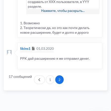
создавать от XXX пользователя, в YYY
разделе.
Нажмите, чтобы раскрыть...
Надеюсь понятно обьяснил?
1. Возможно
2. Теоретически да, но это как почти делать
новое расширение, будет и долго и дорого
Сообщение
Skins1
01.03.2020
PPK дай расширению я же отправил денег.
17 сообщений
Пред.
1
2