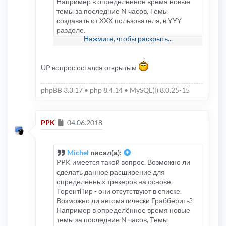
Например в определённое время новые
темы за последние N часов, Темы
создавать от XXX пользователя, в YYY
разделе.
Нажмите, чтобы раскрыть...
Надеюсь понятно обьяснил?
UP вопрос остался открытым
phpBB 3.3.17 • php 8.4.14 • MySQL(i) 8.0.25-15
Сообщение
PPK
04.06.2018
Michel
писал(а):
PPK имеется такой вопрос. Возможно ли
сделать данное расширение для
определённых трекеров на основе
ТорентПир - они отсутствуют в списке.
Возможно ли автоматически Грабберить?
Например в определённое время новые
темы за последние N часов, Темы