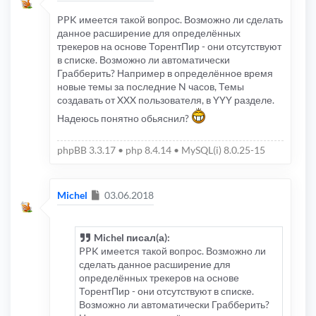
PPK имеется такой вопрос. Возможно ли сделать
данное расширение для определённых
трекеров на основе ТорентПир - они отсутствуют
в списке. Возможно ли автоматически
Грабберить? Например в определённое время
новые темы за последние N часов, Темы
создавать от XXX пользователя, в YYY разделе.
Надеюсь понятно обьяснил?
phpBB 3.3.17 • php 8.4.14 • MySQL(i) 8.0.25-15
Сообщение
Michel
03.06.2018
Michel писал(а):
PPK имеется такой вопрос. Возможно ли
сделать данное расширение для
определённых трекеров на основе
ТорентПир - они отсутствуют в списке.
Возможно ли автоматически Грабберить?