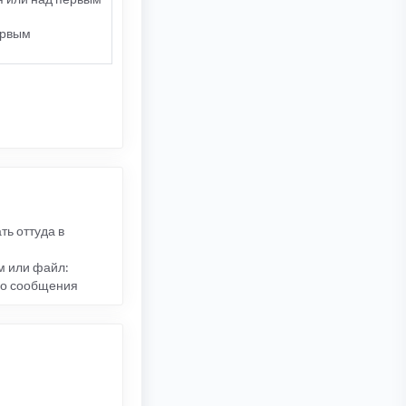
первым
ть оттуда в
м или файл:
ого сообщения