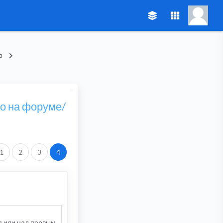
в
ео на форуме/
.
1
2
3
4
я или над первым