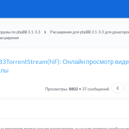
орумы по phpBB 3.1-3.3
Расширения для phpBB 3.1-3.3 для донаторо
расширения
BB3TorrentStream(NF): Онлайн просмотр вид
йлы
Пред
Просмотры:
8802
•
37 сообщений
а просмотр можно так-же расположить в начале первого сообщени