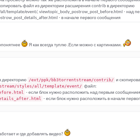
копировать файл из директории расширения contrib в директорию
/all/template/event/, viewtopic_body_postrow_post_before.html - над 
trow_post_details_after.html - в начале первого сообщения
попонятнее
Я как всегда туплю .Если можно с картинками.
 в директорию
и скопирова
/ext/ppk/bb3torrentstream/contrib/
файл:
stream/styles/all/template/event/
- если блок нужно расположить над первым сообщение
efore.html
- если блок нужно расположить в начале перв
etails_after.html
аботает и где добавлять видео?