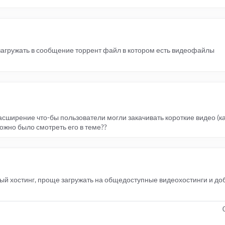
 загружать в сообщение торрент файл в котором есть видеофайлы
асширение что-бы пользователи могли закачивать короткие видео (ка
можно было смотреть его в теме??
вый хостинг, проще загружать на общедоступные видеохостинги и до