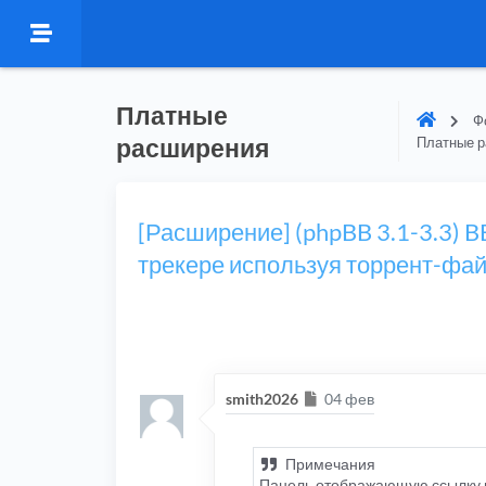
Платные
Ф
расширения
Платные 
[Расширение] (phpBB 3.1-3.3) 
трекере используя торрент-фа
Сообщение
smith2026
04 фев
Примечания
Панель отображающую ссылку н