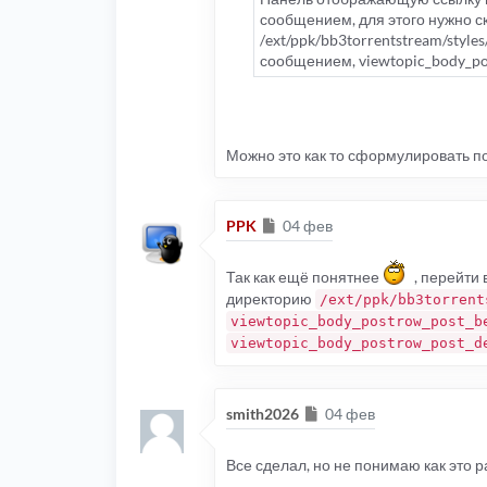
сообщением, для этого нужно с
/ext/ppk/bb3torrentstream/styles
сообщением, viewtopic_body_pos
Можно это как то сформулировать 
Сообщение
PPK
04 фев
Так как ещё понятнее
, перейти
директорию
/ext/ppk/bb3torrent
viewtopic_body_postrow_post_b
viewtopic_body_postrow_post_d
Сообщение
smith2026
04 фев
Все сделал, но не понимаю как это р