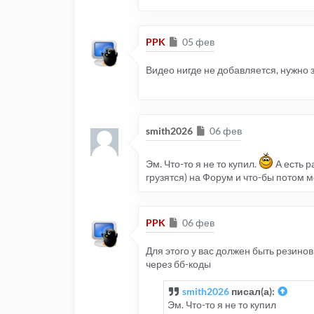
Сообщение
PPK
05 фев
Видео нигде не добавляется, нужно
Сообщение
smith2026
06 фев
Эм. Что-то я не то купил.
А есть р
грузятся) на Форум и что-бы потом 
Сообщение
PPK
06 фев
Для этого у вас должен быть резино
через бб-коды
smith2026
писал(а):
Эм. Что-то я не то купил