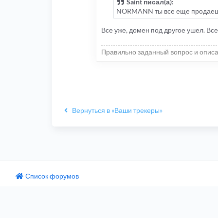
Saint писал(а):
NORMANN ты все еще продаешь т
Все уже, домен под другое ушел. Вс
Правильно заданный вопрос и описа
Вернуться в «Ваши трекеры»
Список форумов
одный текст
ните этот перевод