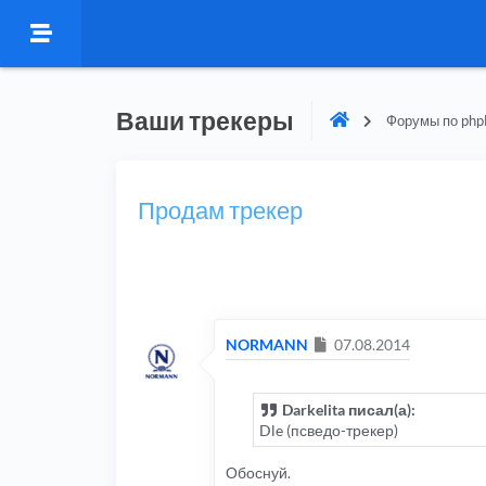
Ваши трекеры
Форумы по php
Продам трекер
Сообщение
NORMANN
07.08.2014
Darkelita писал(а):
Dle (псведо-трекер)
Обоснуй.