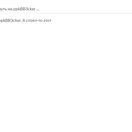
ть на ppkBB3cker ...
ppkBB3cker. А стоял-то этот