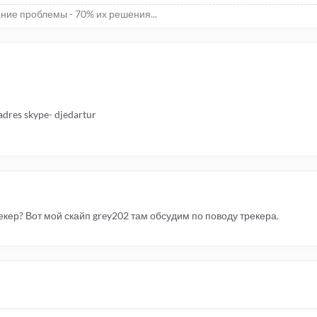
ние проблемы - 70% их решения...
 adres skype- djedartur
кер? Вот мой скайп grey202 там обсудим по поводу трекера.