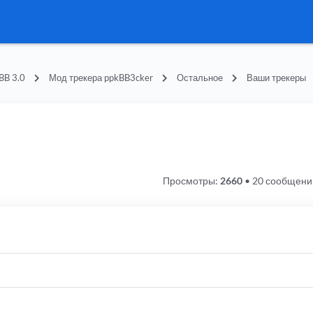
BB 3.0
Мод трекера ppkBB3cker
Остальное
Ваши трекеры
Просмотры:
2660
•
20 сообщени