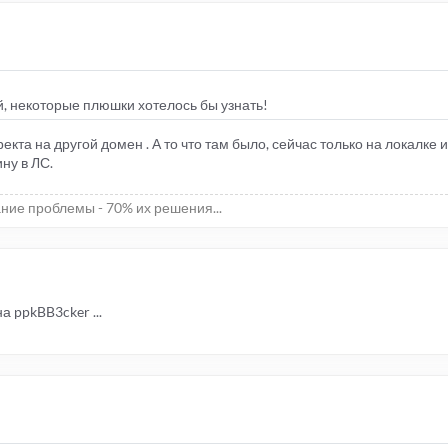
, некоторые плюшки хотелось бы узнать!
кта на другой домен . А то что там было, сейчас только на локалке и
ну в ЛС.
ние проблемы - 70% их решения...
а ppkBB3cker ...