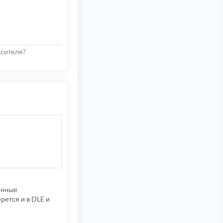
осителя?
ленные
рется и в DLE и