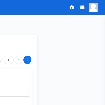
Пред.
1
2
й