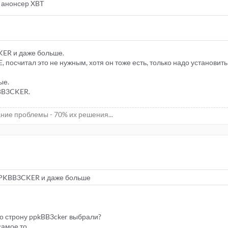
+ анонсер XBT
ER и даже больше.
, посчитал это не нужным, хотя он тоже есть, только надо установить
ые.
KBB3CKER.
ние проблемы - 70% их решения...
PKBB3CKER и даже больше
го строну ppkBB3cker выбрали?
амое то...