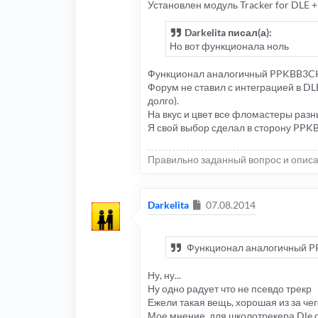
Установлен модуль Tracker for DLE 
Darkelita писал(а):
Но вот функционала ноль
Функционал аналогичный PPKBB3CK
Форум не ставил с интеграцией в DLE
долго).
На вкус и цвет все фломастеры разн
Я свой выбор сделал в сторону PP
Правильно заданный вопрос и описа
Сообщение
Darkelita
07.08.2014
Функционал аналогичный P
Ну, ну...
Ну одно радует что не псевдо трекр
Ежели такая вещь, хорошая из за че
Мое мнение, для школотрекера Dle с