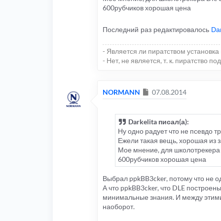
600рубчиков хорошая цена
Последний раз редактировалось
Dar
- Является ли пиратством установка 
- Нет, не является, т. к. пиратство
Сообщение
NORMANN
07.08.2014
Darkelita писал(а):
Ну одно радует что не псевдо т
Ежели такая вещь, хорошая из 
Мое мнение, для школотрекера D
600рубчиков хорошая цена
Выбрал ppkBB3cker, потому что не о
А что ppkBB3cker, что DLE построены
минимальные знания. И между этими 
наоборот.