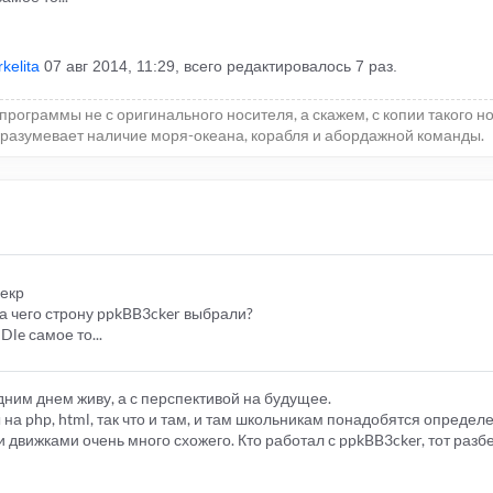
kelita
07 авг 2014, 11:29, всего редактировалось 7 раз.
программы не с оригинального носителя, а скажем, с копии такого н
 подразумевает наличие моря-океана, корабля и абордажной команды.
рекр
за чего строну ppkBB3cker выбрали?
le самое то...
дним днем живу, а с перспективой на будущее.
 на php, html, так что и там, и там школьникам понадобятся опреде
движками очень много схожего. Кто работал с ppkBB3cker, тот разбе