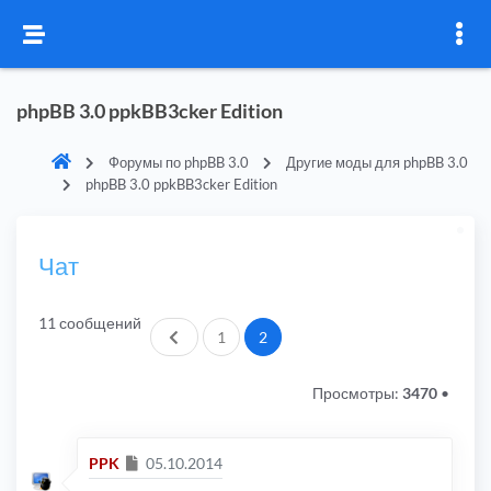
phpBB 3.0 ppkBB3cker Edition
Форумы по phpBB 3.0
Другие моды для phpBB 3.0
phpBB 3.0 ppkBB3cker Edition
Чат
11 сообщений
Пред.
1
2
Просмотры:
3470
•
Сообщение
PPK
05.10.2014