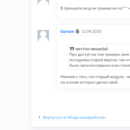
В принципе мод не грамма не по*** 
Сообщение
Gorlum
12.04.2010
serrrios писал(а):
Про доступ на том трекере, мне
исходника старой версии, так чт
было запатентованно или стояли
Начнем с того, что старый модуль - 
на основе которых делал свой.
Вернуться в «Моды в разработке»