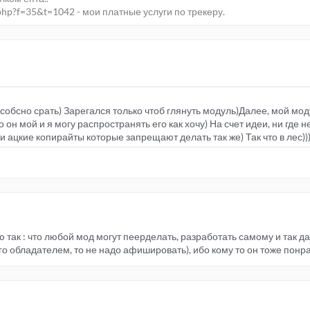
php?f=35&t=1042 - мои платные услуги по трекеру.
 собсно срать) Зарегался только чтоб глянуть модуль)Далее, мой мо
о он мой и я могу распространять его как хочу) На счет идеи, ни где н
 ацкие копирайты которые запрещают делать так же) Так что в лес))
ю так : что любой мод могут пеерделать, разработать самому и так да
о обладателем, то не надо афишировать), ибо кому то он тоже понра