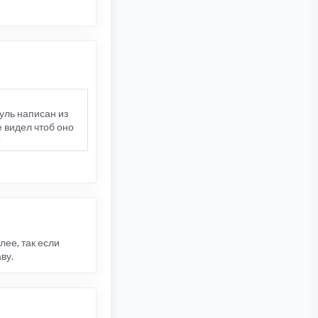
дуль написан из
е видел чтоб оно
)
лее, так если
ву.