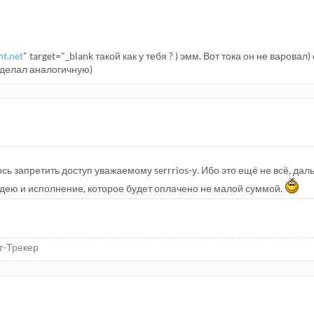
nt.net
" target="_blank такой как у тебя ? ) эмм. Вот тока он не варовал)
сделал аналогичную)
сь запретить доступ уважаемому serrrios-у. Ибо это ещё не всё, дал
 идею и исполнение, которое будет оплачено не малой суммой.
т-Трекер