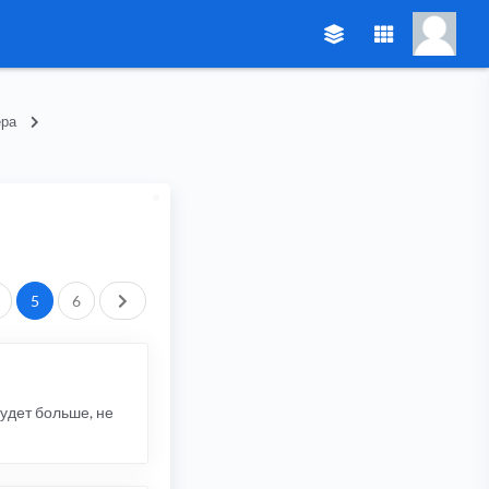
ера
След.
5
6
будет больше, не