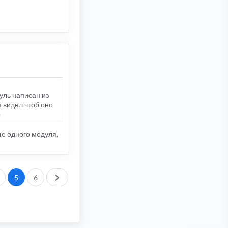
дуль написан из
е видел чтоб оно
)
ще одного модуля,
След.
5
6