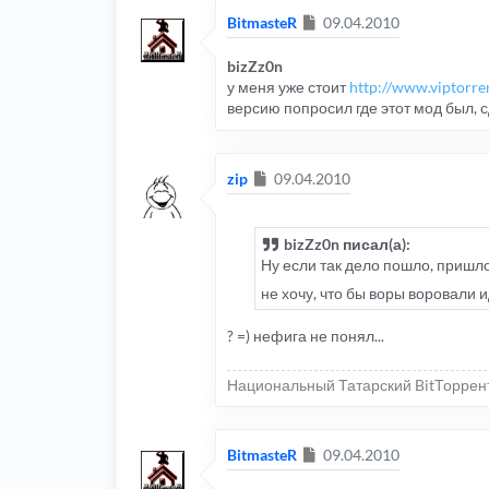
Сообщение
BitmasteR
09.04.2010
bizZz0n
у меня уже стоит
http://www.viptorre
версию попросил где этот мод был, 
Сообщение
zip
09.04.2010
bizZz0n писал(а):
Ну если так дело пошло, пришло
не хочу, что бы воры воровали
? =) нефига не понял...
Национальный Татарский BitТоррен
Сообщение
BitmasteR
09.04.2010