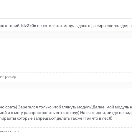
 категорий,
bizZz0n
не хотел этот модуль давать) а сирр сделал для 
т-Трекер
но срать) Зарегался только чтоб глянуть модуль)Далее, мой модуль 
мой и я могу распространять его как хочу) На счет идеи, ни где не ви
ирайты которые запрещают делать так же) Так что в лес)))
елком епта..