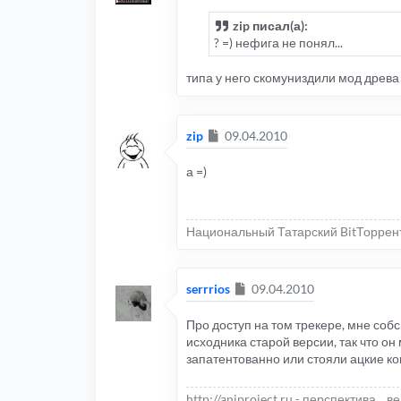
zip писал(а):
? =) нефига не понял...
типа у него скомуниздили мод древа
Сообщение
zip
09.04.2010
а =)
Национальный Татарский BitТоррен
Сообщение
serrrios
09.04.2010
Про доступ на том трекере, мне собс
исходника старой версии, так что он 
запатентованно или стояли ацкие коп
http://aniproject.ru - перспектива... в