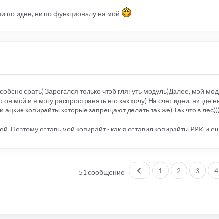
ни по идее, ни по функционалу на мой
 собсно срать) Зарегался только чтоб глянуть модуль)Далее, мой мо
о он мой и я могу распространять его как хочу) На счет идеи, ни где н
 ацкие копирайты которые запрещают делать так же) Так что в лес))
мой. Поэтому оставь мой копирайт - как я оставил копирайты PPK и е
Пред.
1
2
3
4
51 сообщение