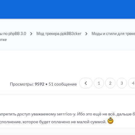
 по phpBB 3.0
Мод трекера ppkBB3cker
Моды и стили для трек
отке
Пред.
1
2
3
4
Просмотры:
9592
•
51 сообщение
претить доступ уважаемому serrrios-у. Ибо это ещё не всё, дальше 
исполнение, которое будет оплачено не малой суммой.