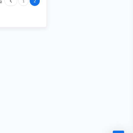
Пред.
1
2
й