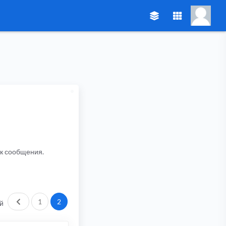
ик сообщения.
Пред.
1
2
й