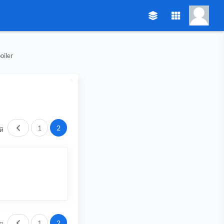
oiler
Пред.
1
2
й
Пред.
1
2