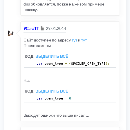
dns обновляется, позже на живом примере
покажу.
Сообщение
9CaraTT
29.01.2014
Сайт доступен по адресу
тут
и
тут
После замены
КОД:
ВЫДЕЛИТЬ ВСЁ
var
 open_type 
=
{
SPOILER_OPEN_TYPE
};
На:
КОД:
ВЫДЕЛИТЬ ВСЁ
var
 open_type 
=
0
;
Выходят ошибки что выше писал ...