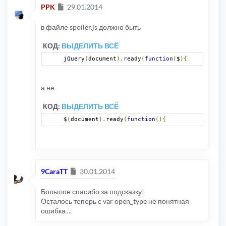
Сообщение
PPK
29.01.2014
в файле spoiler.js должно быть
КОД:
ВЫДЕЛИТЬ ВСЁ
jQuery
(
document
).
ready
(
function
(
$
){
а не
КОД:
ВЫДЕЛИТЬ ВСЁ
$
(
document
).
ready
(
function
(){
Сообщение
9CaraTT
30.01.2014
Большое спасибо за подсказку!
Осталось теперь с var open_type не понятная
ошибка ...