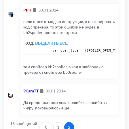
Сообщение
PPK
30.01.2014
если ставить мод по инструкции, а не копировать
код с трекера, то этой ошибки не будет, в
bb2spoiler просто нет строки
КОД:
ВЫДЕЛИТЬ ВСЁ
var
 open_type 
=
{
SPOILER_OPEN_TYPE
};
там спойлер bb2spoiler, а код в шаблонах с
трекера от спойлера bb3spoiler
Сообщение
9CaraTT
30.01.2014
Да вроде там тоже лезли ошибки, спасибо за
инфу, поковыряюсь ещё.
16 сообщений
Пред.
1
2