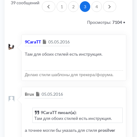
39 сообщений
Пред.
След.
1
2
3
4
Просмотры:
7104
•
Сообщение
9CaraTT
05.05.2016
Там для обоих стилей есть инструкция.
Делаю стили шаблоны для трекера/форума.
Сообщение
Brux
05.05.2016
9CaraTT писал(а):
Там для обоих стилей есть инструкция.
а точнее могли бы указать для стиля
prosilver