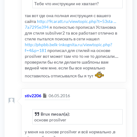
Тебе что инструкции не хватает?
так вот где она полная инструкция с вашего
сайта
http://9caratt.ru/viewtopic.php?t=53sta ...
7a7295e394
я полностью прописал Установка
для стиля subsilver2 та все работает отлично в
стиле пытался поискать в сети нашел
http://phpbb.belk-inkognita.ru/viewtopic.php?
f=4&p=181
прописал для стилей на основе
prosilver вот может там что то не то дописали....
проверили бы если делаете шаблоны вам
видней чем мне. если бы все нормально
поставилось отписывался бы я тут
Сообщение
stiv2206
06.05.2016
Brux писал(а):
основе prosilver
у меня на основе prosilver и всё нормально ,в