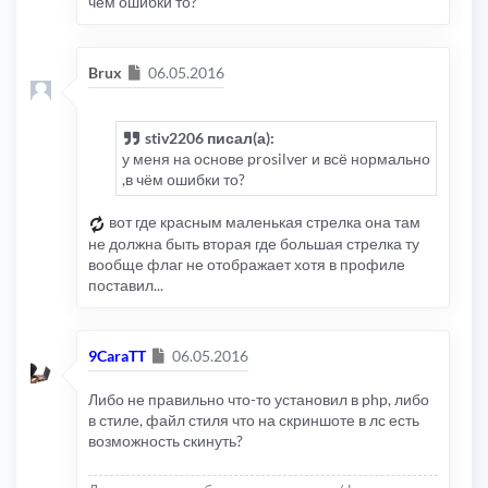
чём ошибки то?
Сообщение
Brux
06.05.2016
stiv2206 писал(а):
у меня на основе prosilver и всё нормально
,в чём ошибки то?
вот где красным маленькая стрелка она там
не должна быть вторая где большая стрелка ту
вообще флаг не отображает хотя в профиле
поставил...
Сообщение
9CaraTT
06.05.2016
Либо не правильно что-то установил в php, либо
в стиле, файл стиля что на скриншоте в лс есть
возможность скинуть?