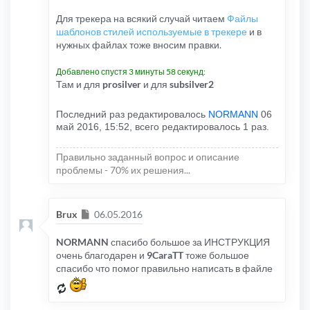
Для трекера на всякий случай читаем
Файлы
шаблонов стилей используемые в трекере
и в
нужных файлах тоже вносим правки.
Добавлено спустя 3 минуты 58 секунд:
Там и для
prosilver
и для
subsilver2
Последний раз редактировалось
NORMANN
06
май 2016, 15:52, всего редактировалось 1 раз.
Правильно заданный вопрос и описание
проблемы - 70% их решения...
Сообщение
Brux
06.05.2016
NORMANN
спасибо большое за ИНСТРУКЦИЯ
очень благодарен и
9CaraTT
тоже большое
спасибо что помог правильно написать в файле