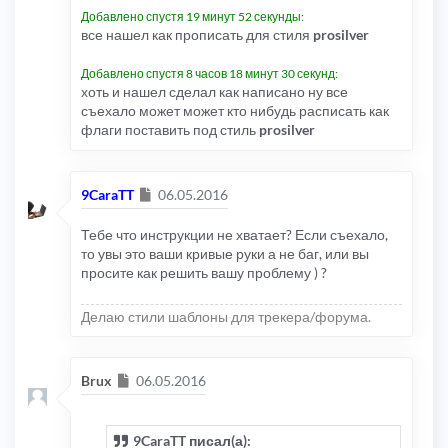
Добавлено спустя 19 минут 52 секунды:
все нашел как прописать для стиля
prosilver
Добавлено спустя 8 часов 18 минут 30 секунд:
хоть и нашел сделал как написано ну все
съехало может может кто нибудь расписать как
флаги поставить под стиль
prosilver
Сообщение
9CaraTT
06.05.2016
Тебе что инструкции не хватает? Если съехало,
то увы это ваши кривые руки а не баг, или вы
просите как решить вашу проблему ) ?
Делаю стили шаблоны для трекера/форума.
Сообщение
Brux
06.05.2016
9CaraTT писал(а):