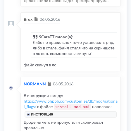
Делаю стили шаблоны для трекера/форума.
Сообщение
Brux
06.05.2016
9CaraTT писал(а):
Либо не правильно что-то установил в php,
либо в стиле, файл стиля что на скриншоте
в лс есть возможность скинуть?
файл скинул в лс
Сообщение
NORMANN
06.05.2016
В инструкции к моду:
https://www.phpbb.com/customise/db/mod/nationa
l_flags/
в файле
написано:
install_mod.xml
ИНСТРУКЦИЯ
Вроде ни чего не пропустил и скопировал
правильно.