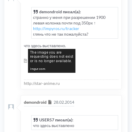
demondroid писал(а):
странно у меня при разрешении 1900
левая колонка почти под 350px ↑
http://impyros.ru/tracker
глянь что не так пожалуйста?
что здесь выставлено.
http://star-anime.ru
Сообщение
demondroid
28.02.2014
USER57 писал(а):
что здесь выставлено