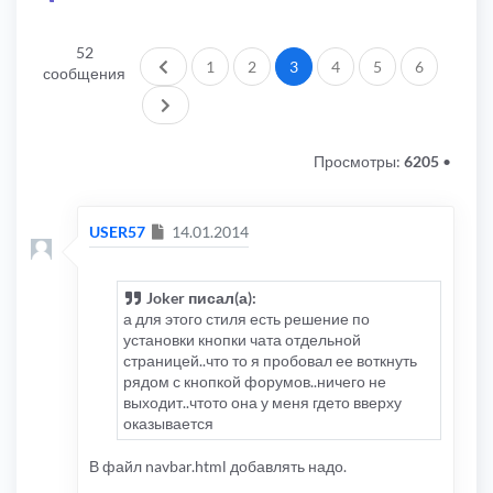
52
Пред.
1
2
3
4
5
6
сообщения
След.
Просмотры:
6205
•
Сообщение
USER57
14.01.2014
Joker писал(а):
а для этого стиля есть решение по
установки кнопки чата отдельной
страницей..что то я пробовал ее воткнуть
рядом с кнопкой форумов..ничего не
выходит..чтото она у меня гдето вверху
оказывается
В файл navbar.html добавлять надо.