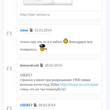
http://star-anime.ru
Сообщение
Joker
15.01.2014
точно..про это то я и забыл
благодарю все
появилось
Сообщение
demondroid
28.02.2014
USER57
странно у меня при разрешении 1900 левая
колонка почти под 350px
http://impyros.ru/tracker
глянь что не так пожалуйста?
Сообщение
USER57
28.02.2014