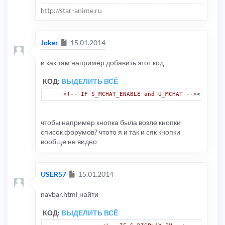
http://star-anime.ru
Сообщение
Joker
15.01.2014
и как там например добавить этот код
КОД:
ВЫДЕЛИТЬ ВСЁ
<!-- IF S_MCHAT_ENABLE and U_MCHAT -->
<li
clas
чтобы например кнопка была возле кнопки
список форумов? чтото я и так и сяк кнопки
вообще не видно
Сообщение
USER57
15.01.2014
navbar.html найти
КОД:
ВЫДЕЛИТЬ ВСЁ