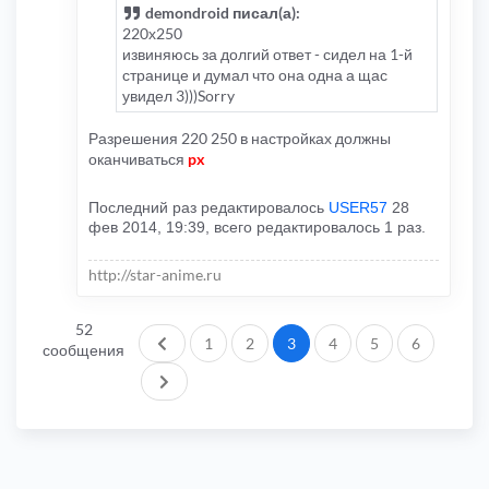
demondroid писал(а):
220х250
извиняюсь за долгий ответ - сидел на 1-й
странице и думал что она одна а щас
увидел 3)))Sorry
Разрешения 220 250 в настройках должны
оканчиваться
px
Последний раз редактировалось
USER57
28
фев 2014, 19:39, всего редактировалось 1 раз.
http://star-anime.ru
52
Пред.
1
2
3
4
5
6
сообщения
След.