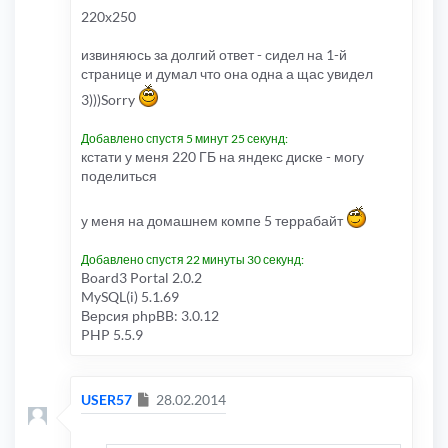
220х250
извиняюсь за долгий ответ - сидел на 1-й
странице и думал что она одна а щас увидел
3)))Sorry
Добавлено спустя 5 минут 25 секунд:
кстати у меня 220 ГБ на яндекс диске - могу
поделиться
у меня на домашнем компе 5 террабайт
Добавлено спустя 22 минуты 30 секунд:
Board3 Portal 2.0.2
MySQL(i) 5.1.69
Версия phpBB: 3.0.12
PHP 5.5.9
Сообщение
USER57
28.02.2014