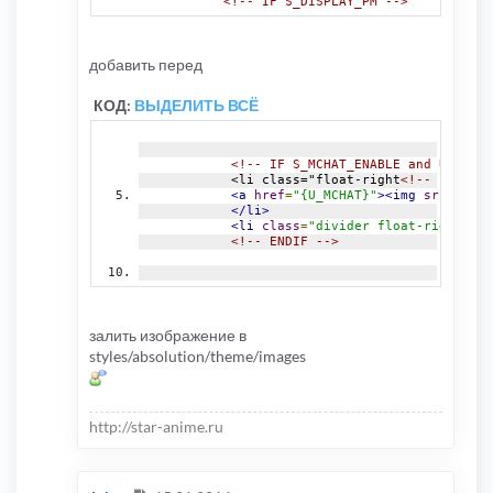
<!-- IF S_DISPLAY_PM -->
добавить перед
КОД:
ВЫДЕЛИТЬ ВСЁ
<!-- IF S_MCHAT_ENABLE and U_MCHAT
            <li class="float-right
<!-- IF SCRI
<a
href
=
"{U_MCHAT}"
><img
src
=
"{T_T
</li>
<li
class
=
"divider float-right"
></
<!-- ENDIF -->
залить изображение в
styles/absolution/theme/images
http://star-anime.ru