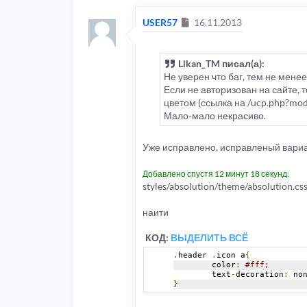
Сообщение
USER57
16.11.2013
Likan_TM писал(а):
Не уверен что баг, тем не менее.
Если не авторизован на сайте,
цветом (ссылка на /ucp.php?mode
Мало-мало некрасиво.
Уже исправлено, исправленый вариа
Добавлено спустя 12 минут 18 секунд:
styles/absolution/theme/absolution.cs
наити
КОД:
ВЫДЕЛИТЬ ВСЁ
.
header 
.
icon a
{
	color
:
#fff;
	text
-
decoration
:
 no
}