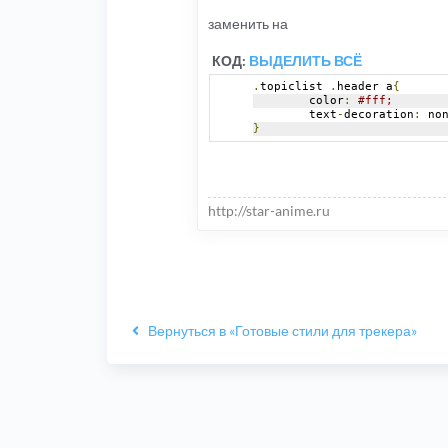
заменить на
КОД:
ВЫДЕЛИТЬ ВСЁ
.
topiclist 
.
header a
{
	color
:
#fff;
	text
-
decoration
:
 no
}
http://star-anime.ru
Вернуться в «Готовые стили для трекера»