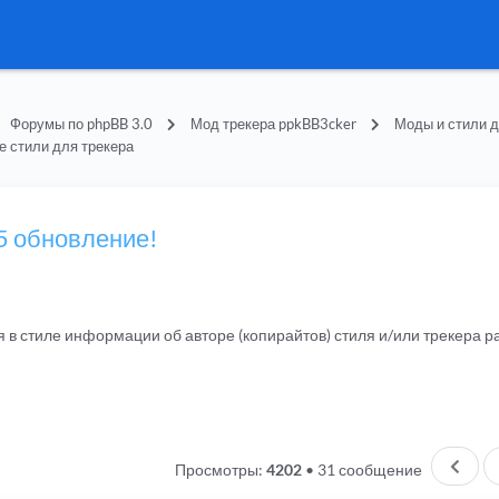
Форумы по phpBB 3.0
Мод трекера ppkBB3cker
Моды и стили д
е стили для трекера
45 обновление!
я в стиле информации об авторе (копирайтов) стиля и/или трекера
Пред
Просмотры:
4202
•
31 сообщение