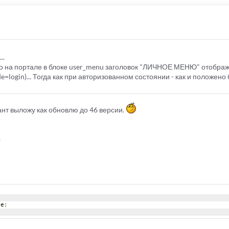
..
 то на портале в блоке user_menu заголовок "ЛИЧНОЕ МЕНЮ" отобра
=login)... Тогда как при авторизованном состоянии - как и положено 
нт выложу как обновлю до 46 версии.
s
ne
;