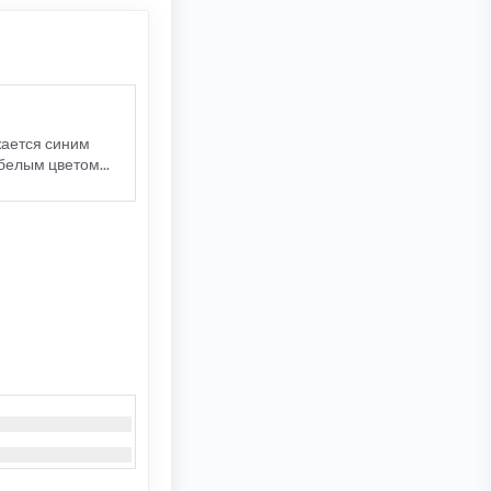
жается синим
белым цветом...