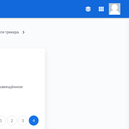
ля трекера
 размещённое
.
1
2
3
4