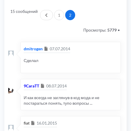
15 сообщений
Пред.
1
2
Просмотры:
5779
•
Сообщение
dmitrogen
07.07.2014
Сделал
Сообщение
9CaraTT
08.07.2014
И как всегда не заглянув в код мода и не
постараться понять, тупо вопросы ...
Сообщение
fiat
16.01.2015