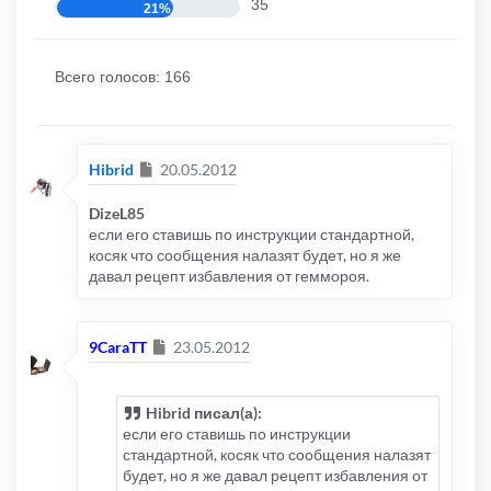
35
21%
Всего голосов:
166
Сообщение
Hibrid
20.05.2012
DizeL85
если его ставишь по инструкции стандартной,
косяк что сообщения налазят будет, но я же
давал рецепт избавления от геммороя.
Сообщение
9CaraTT
23.05.2012
Hibrid писал(а):
если его ставишь по инструкции
стандартной, косяк что сообщения налазят
будет, но я же давал рецепт избавления от