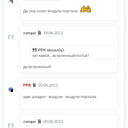
Да она хочет модуль портала
Сообщение
zamgar
18.06.2012
PPK писал(а):
чат какой.., встроенный/mchat?
да встроенный
Сообщение
PPK
20.06.2012
адм. раздел - модули - модули портала.
Сообщение
zamgar
20.06.2012