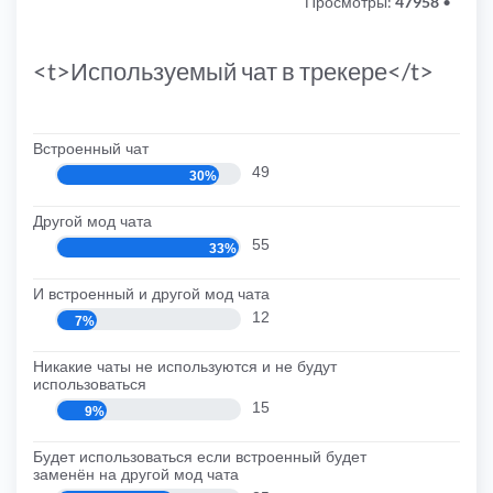
Просмотры:
47958
•
<t>Используемый чат в трекере</t>
Встроенный чат
49
30%
Другой мод чата
55
33%
И встроенный и другой мод чата
12
7%
Никакие чаты не используются и не будут
использоваться
15
9%
Будет использоваться если встроенный будет
заменён на другой мод чата