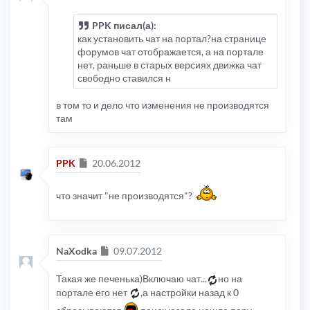
PPK писал(а):
как установить чат на портал?на странице
форумов чат отображается, а на портале
нет, раньше в старых версиях движка чат
свободно ставился н
в том то и дело что изменения не производятся
там
Сообщение
PPK
20.06.2012
что значит "не производятся"?
Сообщение
NaXodka
09.07.2012
Такая же печенька)Включаю чат...
но на
портале его нет
,а настройки назад к 0