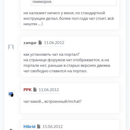
геммороя.
не налазиет ничего у меня, по стандартной
инструкции делал, более пол года чат стоит, всё
ништяк ... )
Сообщение
zamgar
11.06.2012
как установить чат на портал?
на странице форумов чат отображается, а на
портале нет, раньше в старых версиях движка
чат свободно ставился на портал.
Сообщение
PPK
11.06.2012
чат какой.., встроенный/mchat?
Сообщение
Hibrid
15.06.2012