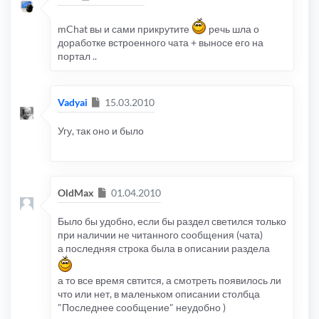
mChat вы и сами прикрутите
речь шла о
доработке встроенного чата + выносе его на
портал ..
Сообщение
Vadyai
15.03.2010
Угу, так оно и было
Сообщение
OldMax
01.04.2010
Было бы удобно, если бы раздел светился только
при наличии не читанного сообщения (чата)
а последняя строка была в описании раздела
а то все время свтится, а смотреть появилось ли
что или нет, в маленьком описании столбца
"Последнее сообщение" неудобно )