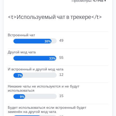
Просмотры:
47948
•
<t>Используемый чат в трекере</t>
Встроенный чат
49
30%
Другой мод чата
55
33%
И встроенный и другой мод чата
12
7%
Никакие чаты не используются и не будут
использоваться
15
9%
Будет использоваться если встроенный будет
заменён на другой мод чата