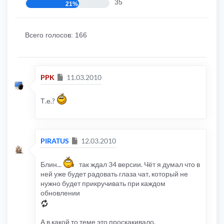
35
21%
Всего голосов:
166
Сообщение
PPK
11.03.2010
Т.е.?
Сообщение
PIRATUS
12.03.2010
Блин...
так ждал 34 версии. Чёт я думал что в
ней уже будет радовать глаза чат, который не
нужно будет прикручивать при каждом
обновлении
А в какой то теме это проскакивало.