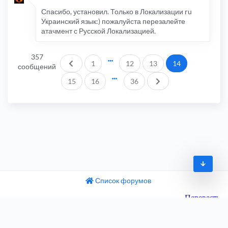
Спасибо, установил. Только в Локализации ru
Украинский язык:) пожалуйста перезалейте
атачмент с Русской Локализацией.
357
Пред.
1
12
13
14
сообщений
След.
15
16
36
Список форумов
© 2009-2026
одный текст
ните этот перевод
Часовой пояс:
UTC+04:00