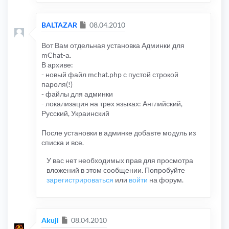
Сообщение
BALTAZAR
08.04.2010
Вот Вам отдельная установка Админки для
mChat-а.
В архиве:
- новый файл mchat.php с пустой строкой
пароля(!)
- файлы для админки
- локализация на трех языках: Английский,
Русский, Украинский
После установки в админке добавте модуль из
списка и все.
У вас нет необходимых прав для просмотра
вложений в этом сообщении. Попробуйте
зарегистрироваться
или
войти
на форум.
Сообщение
Akuji
08.04.2010