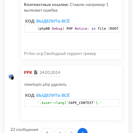
Контекстные ссылки:
Ставлю например 1
вылезает ошибка
КОД:
ВЫДЕЛИТЬ ВСЁ
[
phpBB 
Debug
]
 PHP 
Notice
:
in
 file 
[
ROOT
]/
viewt
Pritoc.org Свободный торрент трекер
Сообщение
PPK
24.03.2014
viewtopic.php удалить
КОД:
ВЫДЕЛИТЬ ВСЁ
'.$user->lang['
SAPE_CONTEXT
'].'
22 сообщения
Пред.