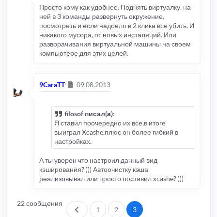
Просто кому как удобнее. Поднять виртуалку, на
ней в 3 команды развернуть окружение,
посмотреть и если надоело в 2 клика все убить. И
никакого мусора, от новых инсталяций. Или
разворачивания виртуальной машины на своем
компьютере для этих целей.
Сообщение
9CaraTT
09.08.2013
filosof писал(а):
Я ставил поочередно их все,в итоге
выиграл Xcashe,плюс он более гибкий в
настройках.
А ты уверен что настроил данный вид
кэширования? ))) Автоочистку кэша
реализовывал или просто поставил xcashe? )))
22 сообщения
Пред.
1
2
3