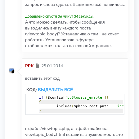
запрос и снова сделал. В админке всё появилось.
Добавлено спустя 36 минут 34 секунды:
А что можно сделать, чтобы сообщения
выводились внизу каждого поста
(viewtopic_body)? Устанавливаю там - не хочет
работать. Устанавливаю в футере -
отображается только на главной странице.
Сообщение
PPK
25.01.2014
вставить этот код
КОД:
ВЫДЕЛИТЬ ВСЁ
if
(
$config
[
'bb3topics_enable'
])
{
	include
(
$phpbb_root_path 
.
'includes/b
}
в файл /viewtopic.php, а в файл шаблона
viewtopic_body.html вставить в нужное место это