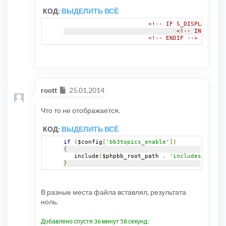
КОД:
ВЫДЕЛИТЬ ВСЁ
<!-- IF S_DISPLAY_BB3T
<!-- INCLUDE b
<!-- ENDIF -->
Сообщение
roott
25.01.2014
Что то не отображается.
КОД:
ВЫДЕЛИТЬ ВСЁ
if
(
$config
[
'bb3topics_enable'
])
{
   include
(
$phpbb_root_path 
.
'includes/bb3top
}
В разные места файла вставлял, результата
ноль.
Добавлено спустя 36 минут 58 секунд: