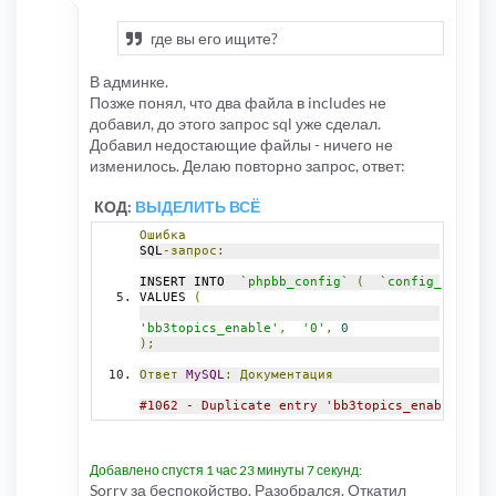
где вы его ищите?
В админке.
Позже понял, что два файла в includes не
добавил, до этого запрос sql уже сделал.
Добавил недостающие файлы - ничего не
изменилось. Делаю повторно запрос, ответ:
КОД:
ВЫДЕЛИТЬ ВСЁ
Ошибка
SQL
-запрос:
INSERT INTO  
`phpbb_config`
(
`config_name`
,
VALUES 
(
'bb3topics_enable'
,
'0'
,
0
);
Ответ
MySQL
:
Документация
#1062 - Duplicate entry 'bb3topics_enable' for
Добавлено спустя 1 час 23 минуты 7 секунд:
Sorry за беспокойство. Разобрался. Откатил