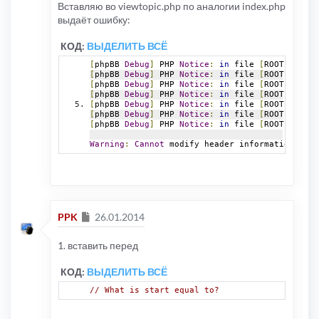
Вставляю во viewtopic.php по аналогии index.php
выдаёт ошибку:
КОД:
ВЫДЕЛИТЬ ВСЁ
[
phpBB 
Debug
]
 PHP 
Notice
:
in
 file 
[
ROOT
]/
inclu
[
phpBB 
Debug
]
 PHP 
Notice
:
in
 file 
[
ROOT
]/
inclu
[
phpBB 
Debug
]
 PHP 
Notice
:
in
 file 
[
ROOT
]/
inclu
[
phpBB 
Debug
]
 PHP 
Notice
:
in
 file 
[
ROOT
]/
inclu
[
phpBB 
Debug
]
 PHP 
Notice
:
in
 file 
[
ROOT
]/
inclu
[
phpBB 
Debug
]
 PHP 
Notice
:
in
 file 
[
ROOT
]/
inclu
[
phpBB 
Debug
]
 PHP 
Notice
:
in
 file 
[
ROOT
]/
inclu
Warning
:
Cannot
 modify header information 
-
 he
Сообщение
PPK
26.01.2014
1. вставить перед
КОД:
ВЫДЕЛИТЬ ВСЁ
// What is start equal to?