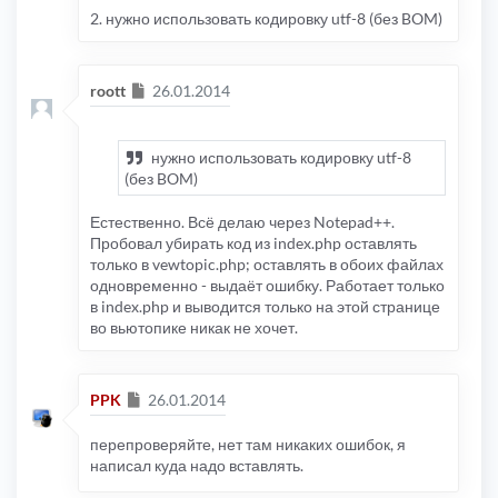
2. нужно использовать кодировку utf-8 (без BOM)
Сообщение
roott
26.01.2014
нужно использовать кодировку utf-8
(без BOM)
Естественно. Всё делаю через Notepad++.
Пробовал убирать код из index.php оставлять
только в vewtopic.php; оставлять в обоих файлах
одновременно - выдаёт ошибку. Работает только
в index.php и выводится только на этой странице
во вьютопике никак не хочет.
Сообщение
PPK
26.01.2014
перепроверяйте, нет там никаких ошибок, я
написал куда надо вставлять.