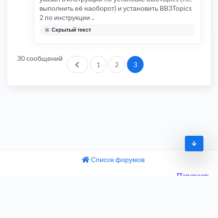
выполнить её наоборот) и установить BB3Topics
2 по инструкции ..
Скрытый текст
30 сообщений
Пред.
1
2
3
Список форумов
© 2009-2026
одный текст
ните этот перевод
Часовой пояс:
UTC+04:00
 отзыв поможет нам улучшить Google Переводчик