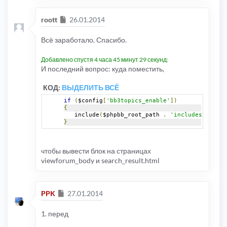
Сообщение
roott
26.01.2014
Всё заработало. Спасибо.
Добавлено спустя 4 часа 45 минут 29 секунд:
И последний вопрос: куда поместить,
КОД:
ВЫДЕЛИТЬ ВСЁ
if
(
$config
[
'bb3topics_enable'
])
{
   include
(
$phpbb_root_path 
.
'includes/bb3top
}
чтобы вывести блок на страницах
viewforum_body и search_result.html
Сообщение
PPK
27.01.2014
1. перед