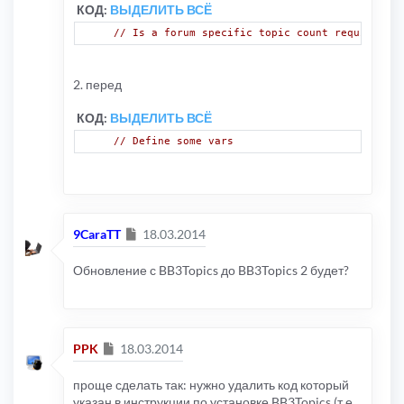
КОД:
ВЫДЕЛИТЬ ВСЁ
// Is a forum specific topic count required?
2. перед
КОД:
ВЫДЕЛИТЬ ВСЁ
// Define some vars
Сообщение
9CaraTT
18.03.2014
Обновление с BB3Topics до BB3Topics 2 будет?
Сообщение
PPK
18.03.2014
проще сделать так: нужно удалить код который
указан в инструкции по установке BB3Topics (т.е.