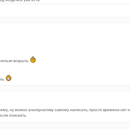
нельзя вскрыть.
те.
оему, ну можно альтернативу самому написать, просто времени нет на э
если поискать.