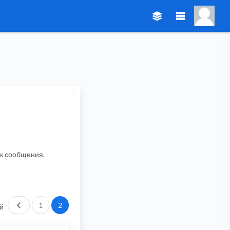
ик сообщения.
Пред.
1
2
й