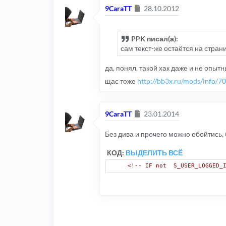
Сообщение
9CaraTT
28.10.2012
PPK писал(а):
сам текст-же остаётся на стран
да, понял, такой хак даже и не опытн
щас тоже
http://bb3x.ru/mods/info/70
Сообщение
9CaraTT
23.01.2014
Без дива и прочего можно обойтись, 
КОД:
ВЫДЕЛИТЬ ВСЁ
<!-- IF not  S_USER_LOGGED_