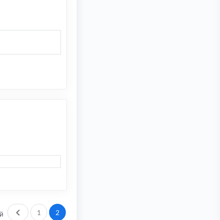
Пред.
1
2
й