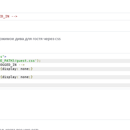
ED_IN -->
ржимое дива для гостя через css
ss"
>
ME_PATH}/guest.css'
);
LOGGED_IN 
-->
 
{
display
:
 none
;}
 
{
display
:
 none
;}
д, когда все уже есть