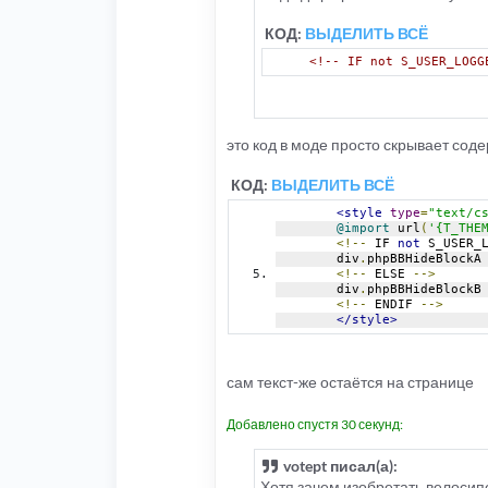
КОД:
ВЫДЕЛИТЬ ВСЁ
<!-- IF not S_USER_LOGG
это код в моде просто скрывает соде
КОД:
ВЫДЕЛИТЬ ВСЁ
<style
type
=
"text/c
@import
 url
(
'{T_THE
<!--
 IF 
not
 S_USER_
        div
.
phpBBHideBlockA
<!--
 ELSE 
-->
        div
.
phpBBHideBlockB
<!--
 ENDIF 
-->
</style>
сам текст-же остаётся на странице
Добавлено спустя 30 секунд:
votept писал(а):
Хотя зачем изобретать велосипе