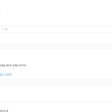
в
N -->
гда все уже есть
41&t=200
ать в