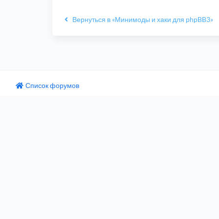
Вернуться в «Минимоды и хаки для phpBB3»
Список форумов
одный текст
ните этот перевод
 отзыв поможет нам улучшить Google Переводчик