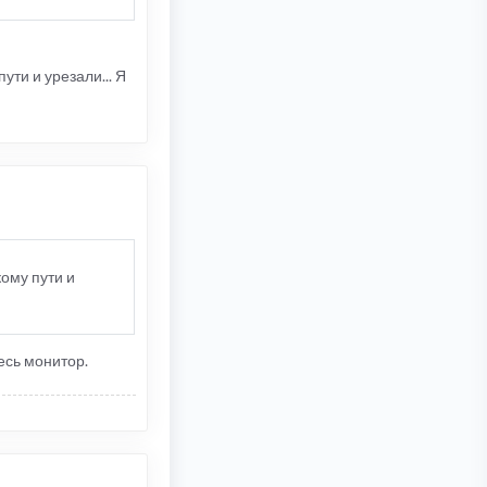
ти и урезали... Я
ому пути и
есь монитор.