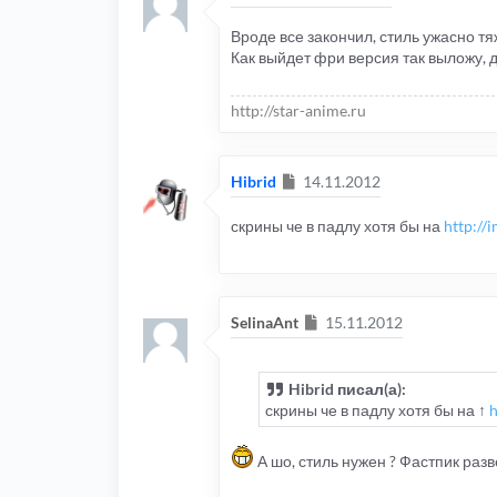
Вроде все закончил, стиль ужасно т
Как выйдет фри версия так выложу,
http://star-anime.ru
Сообщение
Hibrid
14.11.2012
скрины че в падлу хотя бы на
http://
Сообщение
SelinaAnt
15.11.2012
Hibrid писал(а):
скрины че в падлу хотя бы на ↑
h
А шо, стиль нужен ? Фастпик разв