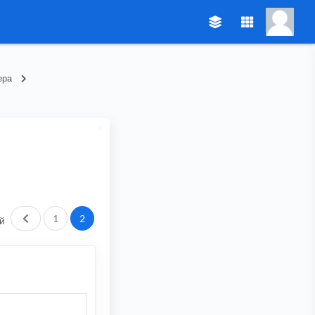
ера
Пред.
1
2
й