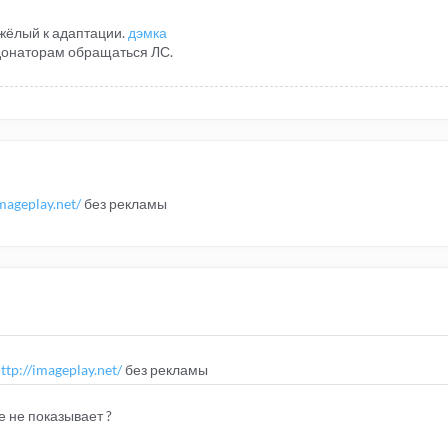
яжёлый к адаптации.
дэмка
 донаторам обращаться ЛС.
imageplay.net/
без рекламы
ttp://imageplay.net/
без рекламы
е не показывает ?