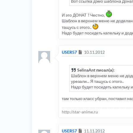
Вот ссылка дэмо шаблона Дона
И это ДОНАТ ? Честно,
Шаблон в верхнем меню не доделан. 
тащусь с этого..
Надо будет посидеть капельку и до
Сообщение
USER57
10.11.2012
SelinaAnt писал(а):
Шаблон в верхнем меню не доде
урезали... Я тащусь с этого..
Надо будет посидеть капельку 
там только класс убран, поставил н
http://star-anime.ru
Сообщение
USER57
11.11.2012