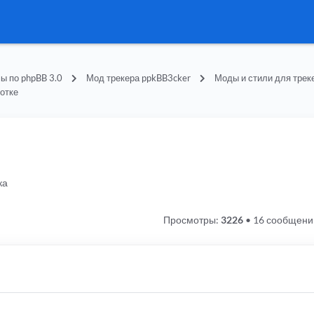
ы по phpBB 3.0
Мод трекера ppkBB3cker
Моды и стили для трек
ботке
ка
Просмотры:
3226
•
16 сообщени