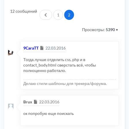
12 сообщений
Пред.
1
2
Просмотры:
5390
•
Сообщение
9CaraTT
22.03.2016
Тогда лучше отделить css, php и в
contact_body.html сверстать всё, чтобы
полноценно работало.
Делаю стили шаблоны для трекера/форума.
Сообщение
Brux
22.03.2016
ок попробую еще поискать