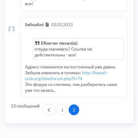
все!
Сообщение
SelinaAnt
03.03.2013
ERserver писал(а):
откуда скачивать? Ссылки не
действительны - все!
Адресс поменялся на постоянный уже давно.
Забыла изменить в топиках:
http://kawaii-
club.org/viewforum.php?f=74
Это форум со стилями, там разберетесь сами
уже что качать...
13 сообщений
Пред.
1
2