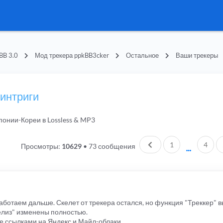
BB 3.0
Мод трекера ppkBB3cker
Остальное
Ваши трекеры
 интриги
понии-Кореи в Lossless & MP3
Пред.
1
4
Просмотры:
10629
•
73 сообщения
работаем дальше. Скелет от трекера остался, но функция "Треккер"
елиз" изменены полностью.
е ссылками на Яндекс и Майл-облаки.