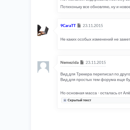
Потихоньку все обновляю, ну и ново
Сообщение
9CaraTT
23.11.2015
Не каких особых изменений не замет
Сообщение
Nemezida
23.11.2015
Вид для Трекера переписал по друго
Вид для простых тем форума еще буд
Но основная масса - осталась от Алё
Скрытый текст