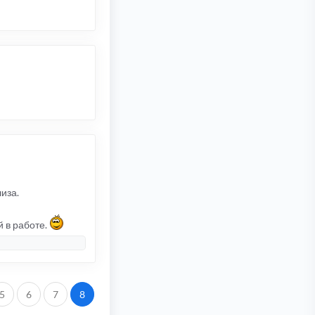
иза.
й в работе.
5
6
7
8