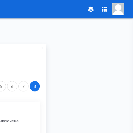
5
6
7
8
 выключена