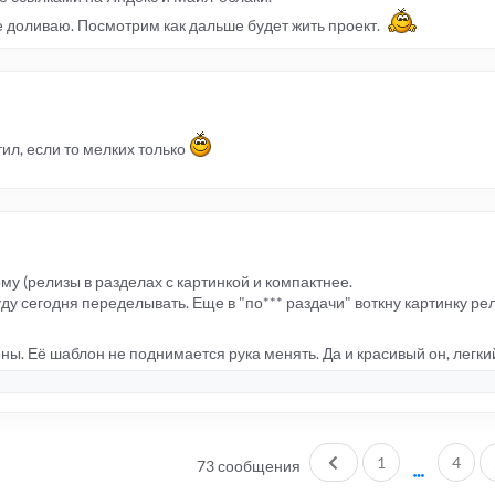
е доливаю. Посмотрим как дальше будет жить проект.
ил, если то мелких только
му (релизы в разделах с картинкой и компактнее.
у сегодня переделывать. Еще в "по*** раздачи" воткну картинку рел
ны. Её шаблон не поднимается рука менять. Да и красивый он, легки
Пред.
1
4
73 сообщения