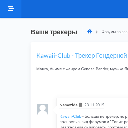
Ваши трекеры
Форумы по php
Kawaii-Club - Трекер Гендерной
Манга, Аниме с жанром Gender-Bender, музыка Я
Сообщение
Nemezida
23.11.2015
Kawaii-Club
- Больше не трекер, но 
полностью, вид форумов и "Топик-р
Нет желания сидировать, поэтому вс