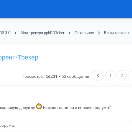
BB 3.0
Мод трекера ppkBB3cker
Остальное
Ваши трекеры
ррент-Трекер
Пред.
1
2
Просмотры:
16231
•
52 сообщения
и красивую девушку
Бюджет напиши и версию форума?
форума.