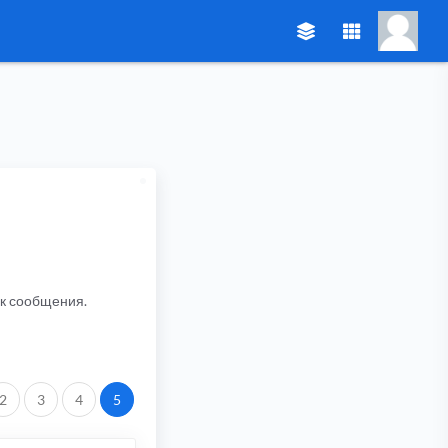
ик сообщения.
2
3
4
5