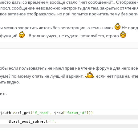
есто даты со временем вообще стало "нет сообщений"... Отображе
л посл. сообщение невозможно настроить для тем, закрытых от чтени
 все активное отображалось, но при попытке прочитать тему без реги
 можно запретить читать без регистрации, а темы никак
Не прид
х функций
Я только учусь, не судите, пожалуйста, строго
 чтобы если пользователь не имел прав на чтение форума для него вс
уме? по-моему опять не лучший вариант,
если нет прав на чте
ыть видно.
нить
!
$auth
->
acl_get
(
'f_read'
,
 $row
[
'forum_id'
]))
				$last_post_subject
=
''
;