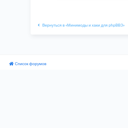
Вернуться в «Минимоды и хаки для phpBB3»
Список форумов
одный текст
ните этот перевод
 отзыв поможет нам улучшить Google Переводчик