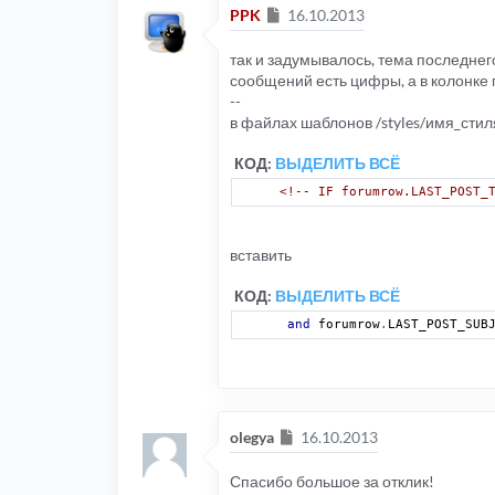
Сообщение
PPK
16.10.2013
так и задумывалось, тема последнег
сообщений есть цифры, а в колонке
--
в файлах шаблонов /styles/имя_стиля
КОД:
ВЫДЕЛИТЬ ВСЁ
<!-- IF forumrow.LAST_POST_
вставить
КОД:
ВЫДЕЛИТЬ ВСЁ
and
 forumrow
.
LAST_POST_SUB
Сообщение
olegya
16.10.2013
Спасибо большое за отклик!