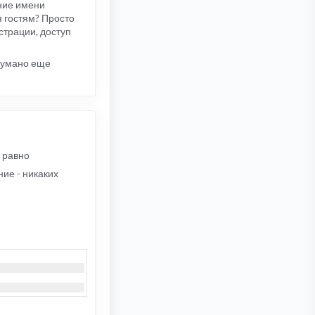
ние имени
я гостям? Просто
страции, доступ
умано еще
ё равно
ние - никаких