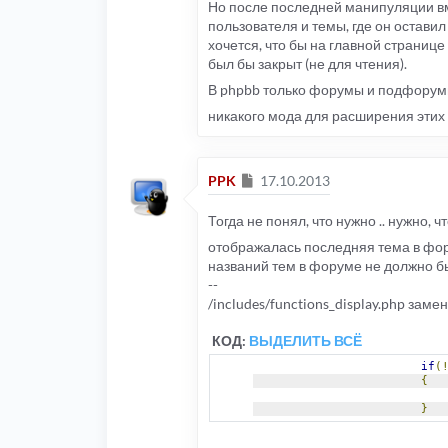
Но после последней манипуляции вм
пользователя и темы, где он остави
хочется, что бы на главной странице
был бы закрыт (не для чтения).
В phpbb только форумы и подфорумы
никакого мода для расширения эти
Сообщение
PPK
17.10.2013
Тогда не понял, что нужно .. нужно,
отображалась последняя тема в фор
названий тем в форуме не должно б
--
/includes/functions_display.php заме
КОД:
ВЫДЕЛИТЬ ВСЁ
if
(
{
}