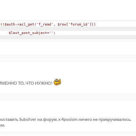
f(!$auth->acl_get('f_read', $row['forum_id']))
				$last_post_subject='';
 ИМЕННО ТО, ЧТО НУЖНО!
оставить Subsilver на форум, к 4posiom ничего не прикручивалось.
ем.