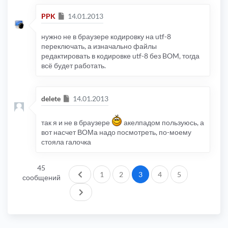
<td
class
=
"row1"
align
<!-- IF forumr
Сообщение
<p
cla
PPK
14.01.2013
<p
cla
нужно не в браузере кодировку на utf-8
</p>
<!-- ELSE -->
переключать, а изначально файлы
<p
cla
редактировать в кодировке utf-8 без BOM, тогда
всё будет работать.
<!-- ENDIF -->
</td>
</tr>
<!-- ENDIF -->
<!-- BEGINELSE -->
Сообщение
delete
14.01.2013
<tr>
<td
class
=
"row1"
colspan
=
"5"
a
</tr>
так я и не в браузере
акелпадом пользуюсь, а
<!-- END forumrow -->
вот насчет ВОМа надо посмотреть, по-моему
</table>
стояла галочка
<!-- bottom table setup -->
<div
class
=
"catbtm"
><img
src
=
"{T_THEME_PATH}/i
<!-- End bottom table setup -->
45
Пред.
1
2
3
4
5
сообщений
След.