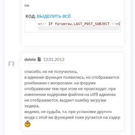
<!-- IF forumr
на
</td>
<!-- IF forumrow.CLICK
<td
class
=
"row
КОД:
ВЫДЕЛИТЬ ВСЁ
<!-- ELSE -->
<td
class
=
"row
<!-- IF forumrow.LAST_POST_SUBJECT -->
{forumro
<!-- ENDIF -->
</tr>
<!-- ELSE -->
<tr>
<td
class
=
"row2"
width
<td
class
=
"row2"
width
Сообщение
delete
13.01.2013
<!-- IF forumr
<div
s
спасибо, но не получилось.
<!-- ENDIF -->
<a
class
=
"foru
в админке функция появилась, но отображается
<p
class
=
"foru
ромбиками с вопросами. на форуме
<!-- IF forumr
отображение тем при этом не происходит. при
<p
cla
<!-- ENDIF -->
изменении кодировки файлов на utf8 админка
не отображается, выдает ошибку загрузки
<!-- IF forumr
хедера.
<p
cla
<!-- ENDIF -->
видимо, не судьба, т.к. при установке другого
<!-- IF forumr
мода с этой же функцией тоже ругается на хэдер
</td>
<td
class
=
"row1"
align
<td
class
=
"row1"
align