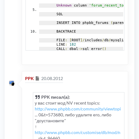
Unknown
 column 
'forum_recent_topics'
i
        SQL
        INSERT INTO phpbb_forums 
(
parent_id
,
 f
        BACKTRACE
        FILE
:
[
ROOT
]/
includes
/
db
/
mysqli
.
php
        LINE
:
182
        CALL
:
 dbal
->
sql_error
()
        FILE
:
[
ROOT
]/
includes
/
acp
/
acp_forums
.
p
        LINE
:
1068
        CALL
:
 dbal_mysqli
->
sql_query
()
        FILE
:
[
ROOT
]/
includes
/
acp
/
acp_forums
.
p
Сообщение
PPK
20.08.2012
        LINE
:
215
        CALL
:
 acp_forums
->
update_forum_data
()
        FILE
:
[
ROOT
]/
includes
/
functions_module
PPK писал(а):
        LINE
:
507
        CALL
:
 acp_forums
->
main
()
у вас стоит мод NV recent topics:
http://www.phpbb.com/community/viewtopi
        FILE
:
[
ROOT
]/
adm
/
index
.
php
... 0&t=573680, либо удалите его, либо
        LINE
:
74
        CALL
:
 p_master
->
load_active
()
"доустановите"
↑
http://www.phpbb.com/customise/db/mod/n
... rk-t_96460