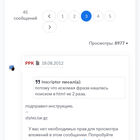
45
Пред.
1
2
3
4
5
сообщений
След.
Просмотры:
8977
•
Сообщение
PPK
18.08.2012
inscriptor писал(а):
потому что искомая фраза нашлась
поиском в html-ке 2 раза.
подправил инструкцию.
--
styles.tar.gz
У вас нет необходимых прав для просмотра
вложений в этом сообщении. Попробуйте