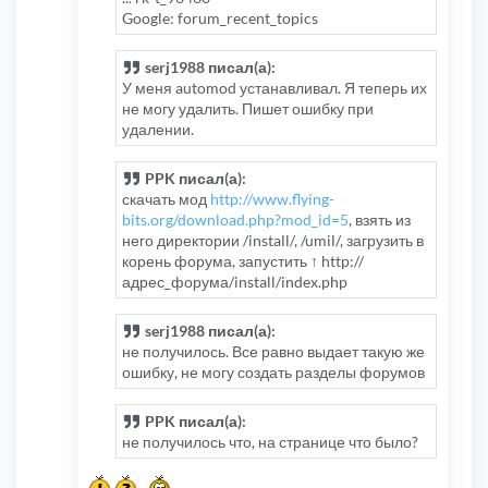
Google: forum_recent_topics
serj1988 писал(а):
У меня automod устанавливал. Я теперь их
не могу удалить. Пишет ошибку при
удалении.
PPK писал(а):
скачать мод
http://www.flying-
bits.org/download.php?mod_id=5
, взять из
него директории /install/, /umil/, загрузить в
корень форума, запустить ↑ http://
адрес_форума/install/index.php
serj1988 писал(а):
не получилось. Все равно выдает такую же
ошибку, не могу создать разделы форумов
PPK писал(а):
не получилось что, на странице что было?