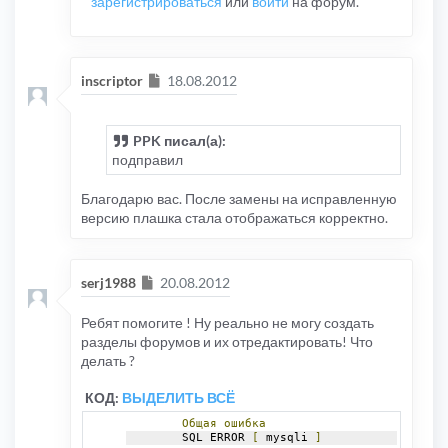
зарегистрироваться
или
войти
на форум.
Сообщение
inscriptor
18.08.2012
PPK писал(а):
подправил
Благодарю вас. После замены на исправленную
версию плашка стала отображаться корректно.
Сообщение
serj1988
20.08.2012
Ребят помогите ! Ну реально не могу создать
разделы форумов и их отредактировать! Что
делать ?
КОД:
ВЫДЕЛИТЬ ВСЁ
Общая
ошибка
        SQL ERROR 
[
 mysqli 
]