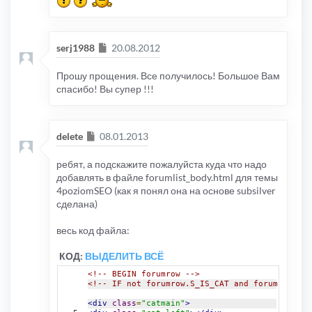
Сообщение
serj1988
20.08.2012
Прошу прощения. Все получилось! Большое Вам
спасибо! Вы супер !!!
Сообщение
delete
08.01.2013
ребят, а подскажите пожалуйста куда что надо
добавлять в файле forumlist_body.html для темы
4poziomSEO (как я понял она на основе subsilver
сделана)
весь код файла:
КОД:
ВЫДЕЛИТЬ ВСЁ
<!-- BEGIN forumrow -->
<!-- IF not forumrow.S_IS_CAT and forumrow.S_F
<div
class
=
"catmain"
>