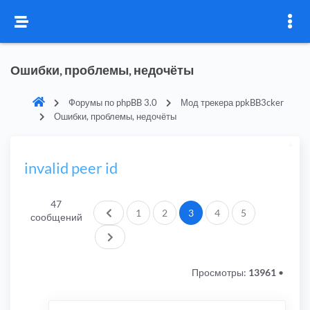
Ошибки, проблемы, недочёты
Форумы по phpBB 3.0
Мод трекера ppkBB3cker
Ошибки, проблемы, недочёты
invalid peer id
47
Пред.
1
2
3
4
5
сообщений
След.
Просмотры:
13961
•