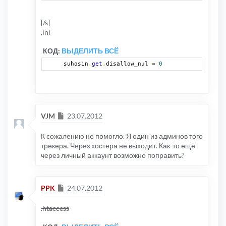
[/s]
.ini
КОД:
ВЫДЕЛИТЬ ВСЁ
suhosin
.
get
.
disallow_nul 
=
0
Сообщение
VJM
23.07.2012
К сожалению не помогло. Я один из админов того
трекера. Через хостера не выходит. Как-то ещё
через личный аккаунт возможно поправить?
Сообщение
PPK
24.07.2012
.htaccess