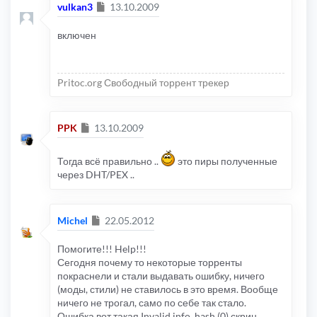
Сообщение
vulkan3
13.10.2009
включен
Pritoc.org Свободный торрент трекер
Сообщение
PPK
13.10.2009
Тогда всё правильно ..
это пиры полученные
через DHT/PEX ..
Сообщение
Michel
22.05.2012
Помогите!!! Help!!!
Сегодня почему то некоторые торренты
покраснели и стали выдавать ошибку, ничего
(моды, стили) не ставилось в это время. Вообще
ничего не трогал, само по себе так стало.
Ошибка вот такая Invalid info_hash (0) скрин