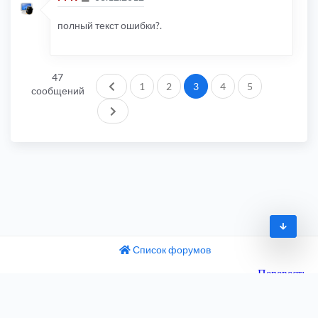
полный текст ошибки?.
47
Пред.
1
2
3
4
5
сообщений
След.
Список форумов
© 2009-2026
одный текст
ните этот перевод
Часовой пояс:
UTC+04:00