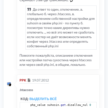
Да ответ то один, отключение, а.
глобально б. через .htaccess, в.
определением собственной настройки для
suhosin в своём php.ini - по пункту б.
посмотрю точно какие директивы нужно
отключить .., но всё это может не сработать
если хостер не даёт возможности менять
конфиг через .htaccess или определять
собственный php.ini
Помогите пожалуйста, описанием отключения
или настройки патча сухостина через htaccess
или через свой php.ini, в общем, локально.
Сообщение
PPK
19.07.2012
.htaccess
КОД:
ВЫДЕЛИТЬ ВСЁ
php_value suhosin
.
get
.
disallow_nul 
0