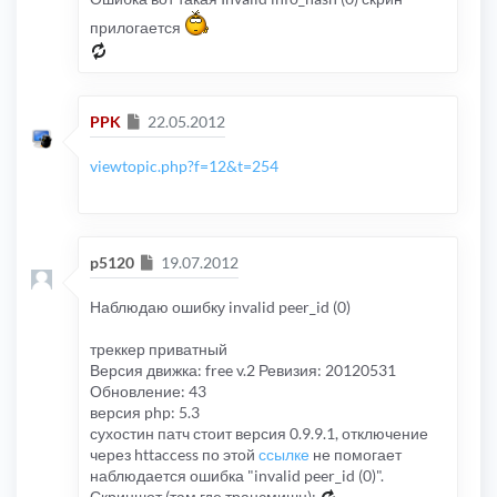
прилогается
Сообщение
PPK
22.05.2012
viewtopic.php?f=12&t=254
Сообщение
p5120
19.07.2012
Наблюдаю ошибку invalid peer_id (0)
треккер приватный
Версия движка: free v.2 Ревизия: 20120531
Обновление: 43
версия php: 5.3
сухостин патч стоит версия 0.9.9.1, отключение
через httaccess по этой
ссылке
не помогает
наблюдается ошибка "invalid peer_id (0)".
Скриншот (там где трансмишн):