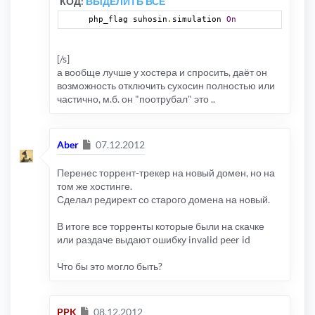
КОД:
ВЫДЕЛИТЬ ВСЁ
php_flag suhosin
.
simulation 
On
[/s]
а вообще лучше у хостера и спросить, даёт он
возможность отключить сухосин полностью или
частично, м.б. он "поотрубал" это ..
Сообщение
Aber
07.12.2012
Перенес торрент-трекер на новый домен, но на
том же хостинге.
Сделал редирект со старого домена на новый.
В итоге все торренты которые были на скачке
или раздаче выдают ошибку invalid peer id
Что бы это могло быть?
Сообщение
PPK
08.12.2012