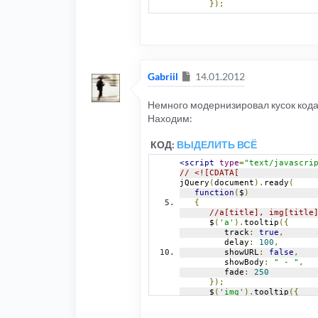
});
Сообщение
Gabriil
14.01.2012
Немного модернизировал кусок кода
Находим:
КОД:
ВЫДЕЛИТЬ ВСЁ
<script
type
=
"text/javascri
// <![CDATA[
jQuery
(
document
).
ready
(
function
(
$
)
{
//a[title], img[title
      $
(
'a'
).
tooltip
({
         track
:
true
,
         delay
:
100
,
         showURL
:
false
,
         showBody
:
" - "
,
         fade
:
250
});
      $
(
'img'
).
tooltip
({
         track
:
true
,
         delay
:
100
,