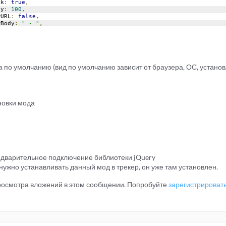
ck
:
true
,
ay
:
100
,
owURL
:
false
,
owBody
:
" - "
,
e
:
250
oltip
({
ck
:
true
,
ay
:
100
,
owURL
:
false
,
 по умолчанию (вид по умолчанию зависит от браузера, ОС, установл
owBody
:
" - "
,
e
:
250
tooltip
({
ck
:
true
,
новки мода
ay
:
100
,
owURL
:
false
,
owBody
:
" - "
,
e
:
250
.
tooltip
({
ck
:
true
,
едварительное подключение библиотеки jQuery
ay
:
100
,
owURL
:
false
,
нужно устанавливать данный мод в трекер, он уже там установлен.
owBody
:
" - "
,
e
:
250
просмотра вложений в этом сообщении. Попробуйте
зарегистрироват
ltip
({
ck
:
true
,
ay
:
100
,
owURL
:
false
,
owBody
:
" - "
,