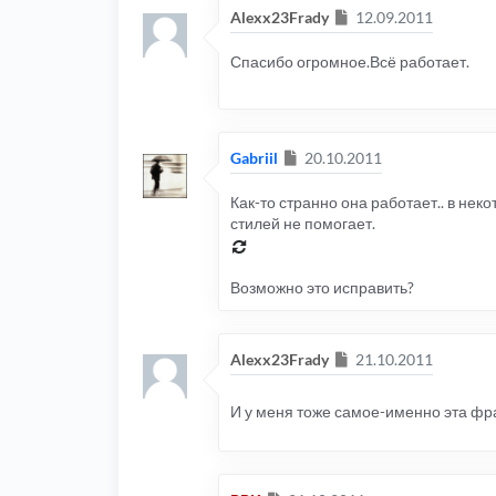
			fad
Сообщение
Alexx23Frady
12.09.2011
});
		$
(
'span'
).
t
			tra
Спасибо огромное.Всё работает.
			del
			sh
			sh
			fad
});
}
Сообщение
Gabriil
20.10.2011
);
// ]]>
</script>
Как-то странно она работает.. в нек
стилей не помогает.
Возможно это исправить?
Сообщение
Alexx23Frady
21.10.2011
И у меня тоже самое-именно эта фра