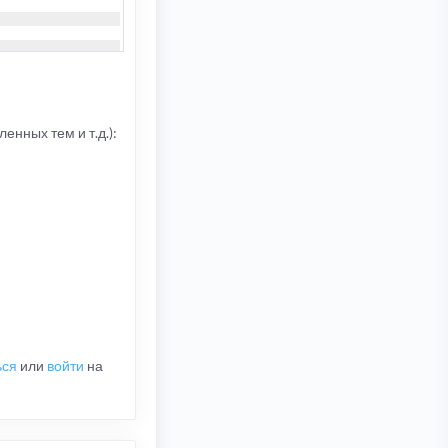
енных тем и т.д.):
ься
или
войти
на