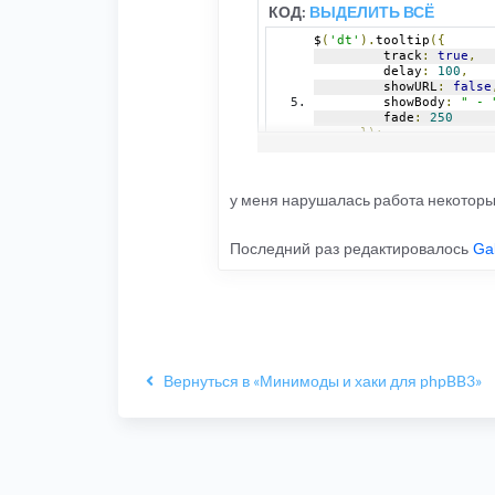
}
КОД:
ВЫДЕЛИТЬ ВСЁ
);
// ]]>
$
(
'dt'
).
tooltip
({
</script>
         track
:
true
,
         delay
:
100
,
         showURL
:
false
         showBody
:
" - 
         fade
:
250
});
у меня нарушалась работа некоторых 
Последний раз редактировалось
Gab
Вернуться в «Минимоды и хаки для phpBB3»