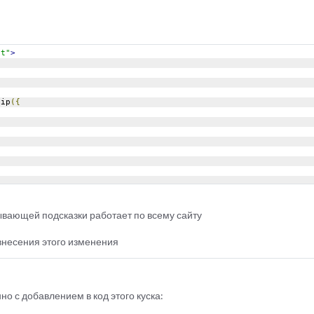
pt"
>
tip
({
ывающей подсказки работает по всему сайту
 внесения этого изменения
о с добавлением в код этого куска: