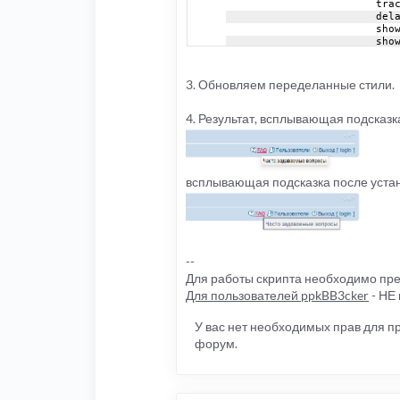
			tra
			del
			sh
			sh
			fad
});
		$
(
'img'
).
to
3. Обновляем переделанные стили.
			tra
			del
			sh
4. Результат, всплывающая подсказка
			sh
			fad
});
		$
(
'input'
).
			tra
всплывающая подсказка после уста
			del
			sh
			sh
			fad
});
		$
(
'select'
)
--
			tra
Для работы скрипта необходимо пр
			del
			sh
Для пользователей ppkBB3cker
- НЕ 
			sh
			fad
У вас нет необходимых прав для 
});
		$
(
'li'
).
too
форум.
			tra
			del
			sh
			sh