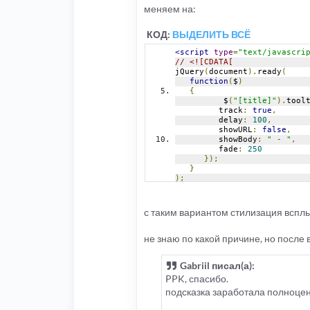
         showURL
:
false
,
меняем на:
         showBody
:
" - "
,
         fade
:
250
КОД:
ВЫДЕЛИТЬ ВСЁ
});
      $
(
'input'
).
tooltip
({
<script
type
=
"text/javascri
         track
:
true
,
// <![CDATA[
         delay
:
100
,
jQuery
(
document
).
ready
(
         showURL
:
false
,
function
(
$
)
         showBody
:
" - "
,
{
         fade
:
250
	  $
(
"[title]"
).
tool
});
         track
:
true
,
      $
(
'select'
).
tooltip
({
         delay
:
100
,
         track
:
true
,
         showURL
:
false
,
         delay
:
100
,
         showBody
:
" - "
,
         showURL
:
false
,
         fade
:
250
         showBody
:
" - "
,
});
         fade
:
250
}
});
);
      $
(
'li'
).
tooltip
({
// ]]>
         track
:
true
,
</script>
         delay
:
100
,
         showURL
:
false
,
с таким вариантом стилизация вспл
         showBody
:
" - "
,
         fade
:
250
});
не знаю по какой причине, но после
      $
(
'span'
).
tooltip
({
         track
:
true
,
Gabriil писал(а):
         delay
:
100
,
         showURL
:
false
,
PPK, спасибо.
         showBody
:
" - "
,
подсказка заработала полноценн
         fade
:
250
});