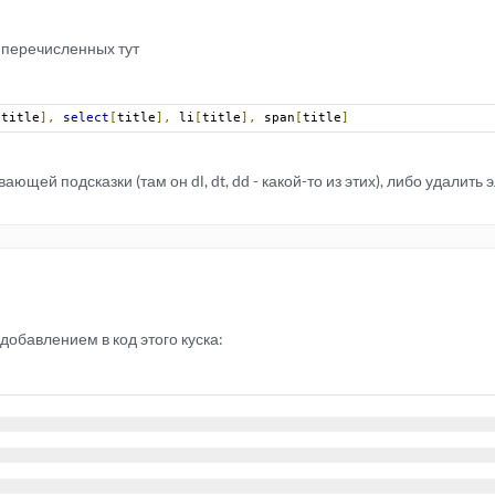
в перечисленных тут
[
title
],
select
[
title
],
 li
[
title
],
 span
[
title
]
ющей подсказки (там он dl, dt, dd - какой-то из этих), либо удалить э
добавлением в код этого куска: