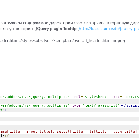
 загружаем содержимое директории /root/ из архива в корневую дир
пользуется скрипт
jQuery plugin Tooltip
(
http://bassistance.de/jquery-plug
header.html, /styles/subsilver2/template/overall_header.html перед
ker/addons/css/jquery.tooltip.css"
rel
=
"stylesheet"
type
=
"text/c
cker/addons/js/jquery.tooltip.js"
type
=
"text/javascript"
></scrip
pt"
>
 img[title], input[title], select[title], li[title], span[title]
tip
({