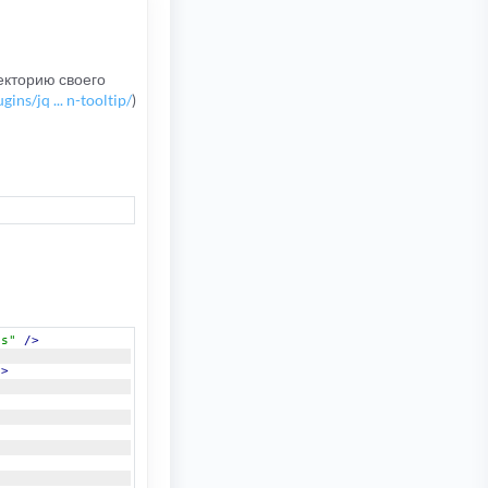
екторию своего
ins/jq ... n-tooltip/
)
ss"
/>
t>