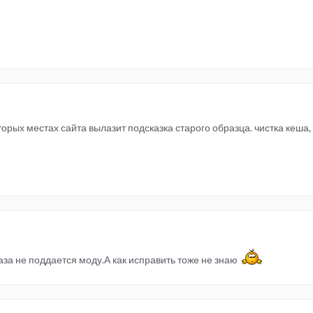
e
:
250
ooltip
({
ck
:
true
,
ay
:
100
,
owURL
:
false
,
owBody
:
" - "
,
e
:
250
оторых местах сайта вылазит подсказка старого образца. чистка кеша
за не поддается моду.А как исправить тоже не знаю