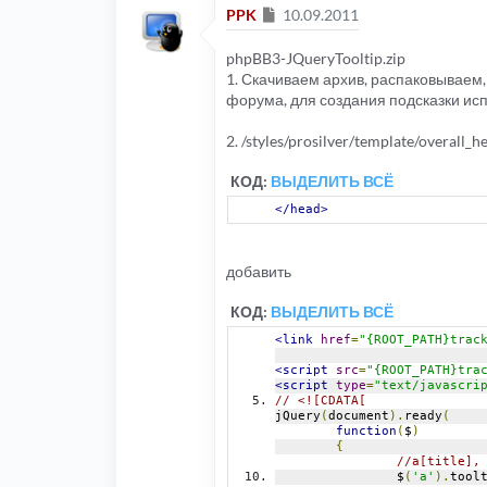
Сообщение
PPK
10.09.2011
phpBB3-JQueryTooltip.zip
1. Скачиваем архив, распаковываем,
форума, для создания подсказки ис
2. /styles/prosilver/template/overall_
КОД:
ВЫДЕЛИТЬ ВСЁ
</head>
добавить
КОД:
ВЫДЕЛИТЬ ВСЁ
<link
href
=
"{ROOT_PATH}trac
<script
src
=
"{ROOT_PATH}tra
<script
type
=
"text/javascri
// <![CDATA[
jQuery
(
document
).
ready
(
function
(
$
)
{
//a[title],
		$
(
'a'
).
tool