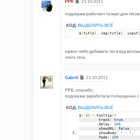
Сообщение
PPK
21.10.2011
подсказка работает только для тего
КОД:
ВЫДЕЛИТЬ ВСЁ
a
[
title
],
 img
[
title
],
 input
нужно либо добавить тег в код всплыва
этого тега.
Сообщение
Gabriil
21.10.2011
PPK, спасибо.
подсказка заработала полноценно с 
КОД:
ВЫДЕЛИТЬ ВСЁ
$
(
'dt'
).
tooltip
({
         track
:
true
,
         delay
:
100
,
         showURL
:
false
,
         showBody
:
" - "
,
         fade
:
250