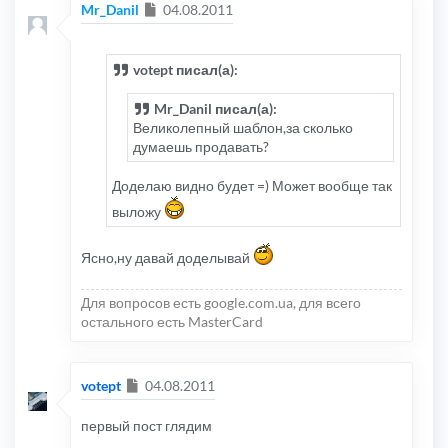
Сообщение
Mr_Danil
04.08.2011
votept писал(а):
Mr_Danil писал(а):
Великолепный шаблон,за сколько
думаешь продавать?
Доделаю видно будет =) Может вообще так
выложу
Ясно,ну давай доделывай
Для вопросов есть google.com.ua, для всего
остального есть MasterCard
Сообщение
votept
04.08.2011
первый пост глядим