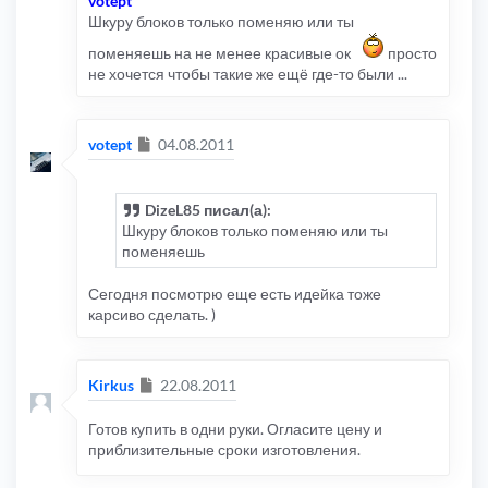
votept
Шкуру блоков только поменяю или ты
поменяешь на не менее красивые ок
просто
не хочется чтобы такие же ещё где-то были ...
Сообщение
votept
04.08.2011
DizeL85 писал(а):
Шкуру блоков только поменяю или ты
поменяешь
Сегодня посмотрю еще есть идейка тоже
карсиво сделать. )
Сообщение
Kirkus
22.08.2011
Готов купить в одни руки. Огласите цену и
приблизительные сроки изготовления.