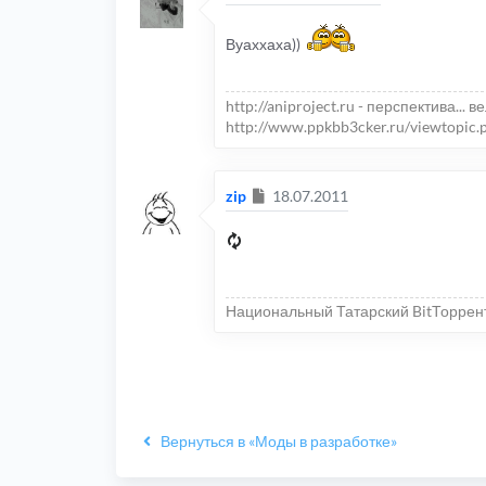
Вуаххаха))
http://aniproject.ru - перспектива... в
http://www.ppkbb3cker.ru/viewtopic.
Сообщение
zip
18.07.2011
Национальный Татарский BitТоррен
Вернуться в «Моды в разработке»