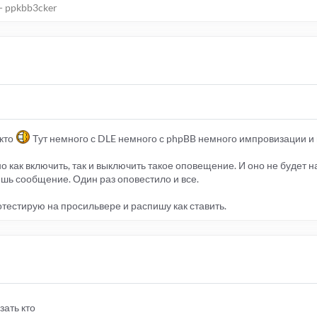
- ppkbb3cker
 кто
Тут немного с DLE немного с phpBB немного импровизации и 
 как включить, так и выключить такое оповещение. И оно не будет 
шь сообщение. Один раз оповестило и все.
тестирую на просильвере и распишу как ставить.
зать кто