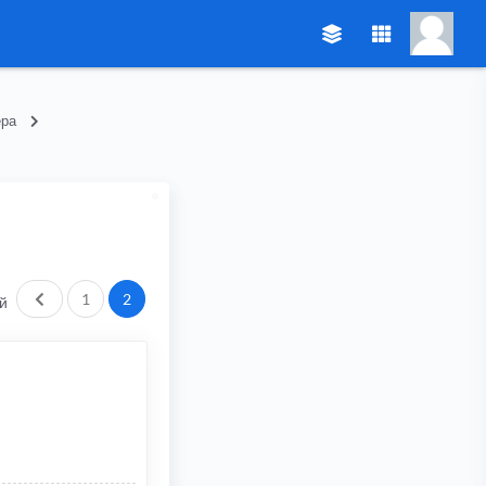
ера
Пред.
1
2
й