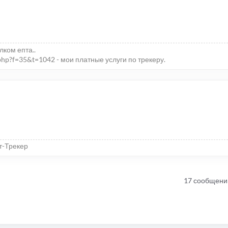
елком епта..
php?f=35&t=1042 - мои платные услуги по трекеру.
т-Трекер
17 сообщени