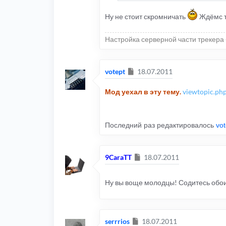
Ну не стоит скромничать
Ждёмс 
Настройка серверной части трекера 
Сообщение
votept
18.07.2011
Мод уехал в эту тему.
viewtopic.ph
Последний раз редактировалось
vot
Сообщение
9CaraTT
18.07.2011
Ну вы воще молодцы! Содитесь обоим
Сообщение
serrrios
18.07.2011