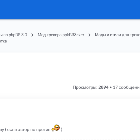
 по phpBB 3.0
Мод трекера ppkBB3cker
Моды и стили для трек
отке
Просмотры:
2894
•
17 сообщени
у ( если автор не против
)