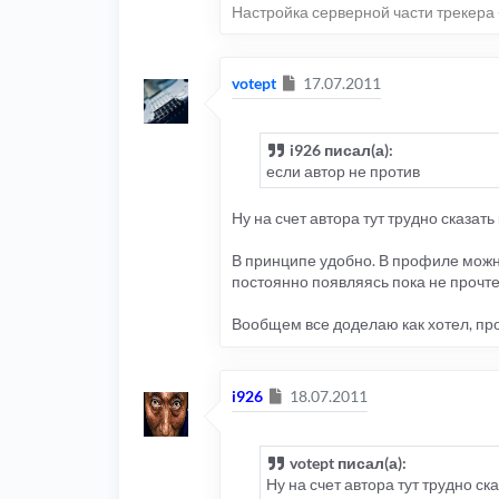
Настройка серверной части трекера 
Сообщение
votept
17.07.2011
i926 писал(а):
если автор не против
Ну на счет автора тут трудно сказать
В принципе удобно. В профиле можно
постоянно появляясь пока не прочте
Вообщем все доделаю как хотел, про
Сообщение
i926
18.07.2011
votept писал(а):
Ну на счет автора тут трудно ска