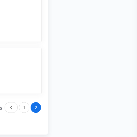
Пред.
1
2
й