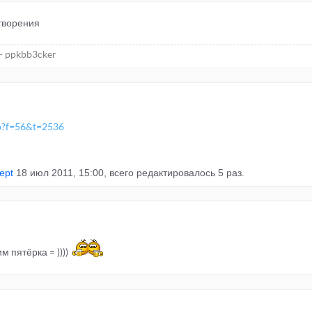
творения
- ppkbb3cker
p?f=56&t=2536
ept
18 июл 2011, 15:00, всего редактировалось 5 раз.
 пятёрка = ))))