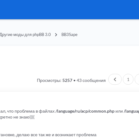
Другие моды для phpBB 3.0
BB3Sape
Пред.
1
Просмотры:
5257
•
43 сообщения
нал, что проблема в файлах
/language/ru/acp/common.php
или
/langua
ретно не знаю((((
тановке, делаю все так же и возникает проблема