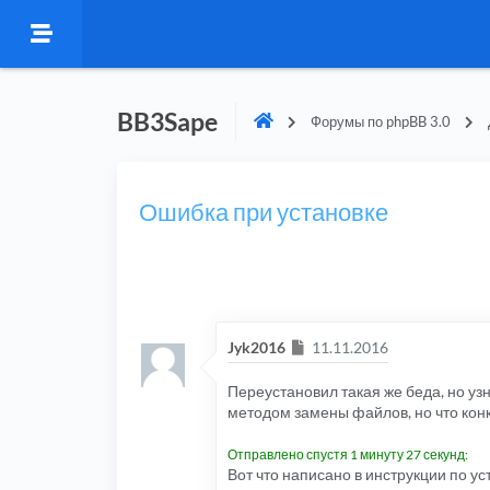
BB3Sape
Форумы по phpBB 3.0
Ошибка при установке
Сообщение
Jyk2016
11.11.2016
Переустановил такая же беда, но уз
методом замены файлов, но что конк
Отправлено спустя 1 минуту 27 секунд:
Вот что написано в инструкции по ус