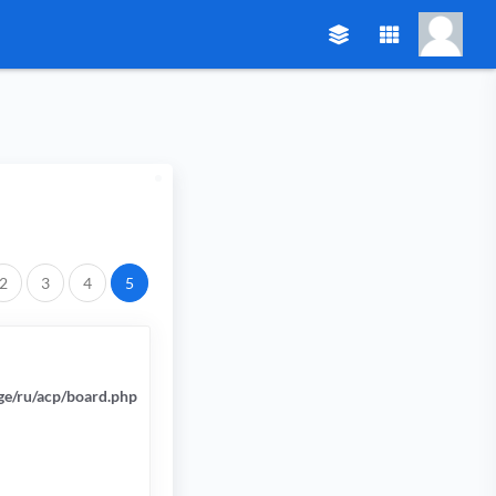
2
3
4
5
ge/ru/acp/board.php