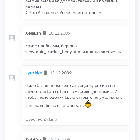
бы она была над дополнительными полями в
релизе).
2. Что бы оценки были горизонтально.
Сообщение
XelaDin
10.12.2009
Какие проблемы, берешь
viewtopic_tracker_body.html и правь как хочешь...
Сообщение
ilyuzhko
12.12.2009
было бы не плохо сделать оценку релиза на
аяксе, аля torrentpier там со звездочками.... И
чтобы поле оценки было открыто по умолчанию
и не надо было в него тыкать
www.pwn3d.me
Сообщение
XelaDin
13.12.2009