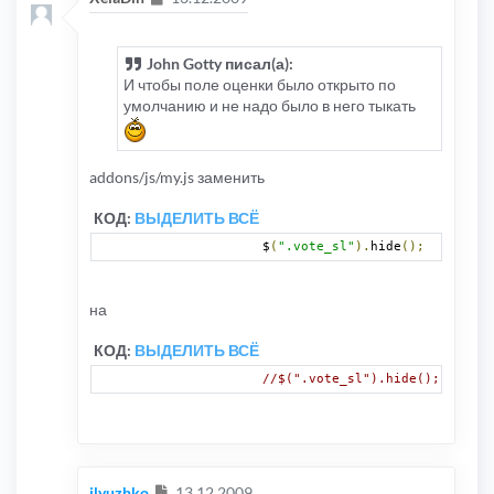
John Gotty писал(а):
И чтобы поле оценки было открыто по
умолчанию и не надо было в него тыкать
addons/js/my.js заменить
КОД:
ВЫДЕЛИТЬ ВСЁ
		$
(
".vote_sl"
).
hide
();
на
КОД:
ВЫДЕЛИТЬ ВСЁ
//$(".vote_sl").hide();
Сообщение
ilyuzhko
13.12.2009