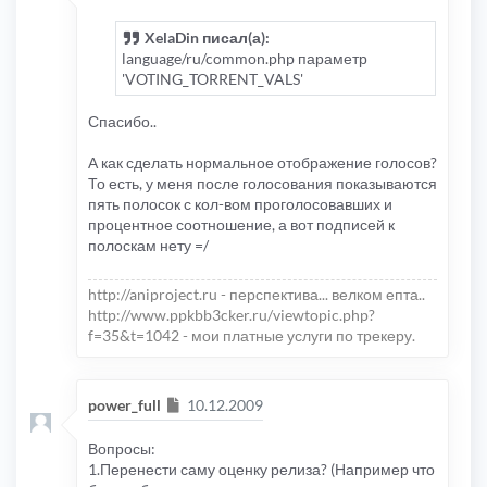
XelaDin писал(а):
language/ru/common.php параметр
'VOTING_TORRENT_VALS'
Спасибо..
А как сделать нормальное отображение голосов?
То есть, у меня после голосования показываются
пять полосок с кол-вом проголосовавших и
процентное соотношение, а вот подписей к
полоскам нету =/
http://aniproject.ru - перспектива... велком епта..
http://www.ppkbb3cker.ru/viewtopic.php?
f=35&t=1042 - мои платные услуги по трекеру.
Сообщение
power_full
10.12.2009
Вопросы:
1.Перенести саму оценку релиза? (Например что