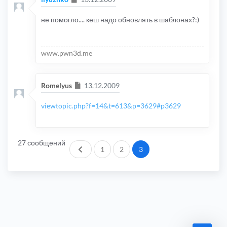
не помогло.... кеш надо обновлять в шаблонах?:)
www.pwn3d.me
Сообщение
Romelyus
13.12.2009
viewtopic.php?f=14&t=613&p=3629#p3629
27 сообщений
Пред.
1
2
3