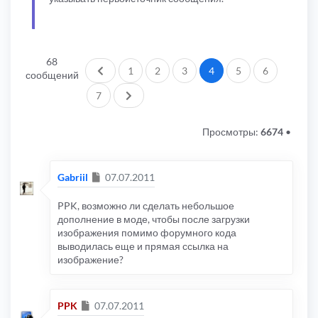
68
Пред.
1
2
3
4
5
6
сообщений
След.
7
Просмотры:
6674
•
Сообщение
Gabriil
07.07.2011
PPK, возможно ли сделать небольшое
дополнение в моде, чтобы после загрузки
изображения помимо форумного кода
выводилась еще и прямая ссылка на
изображение?
Сообщение
PPK
07.07.2011