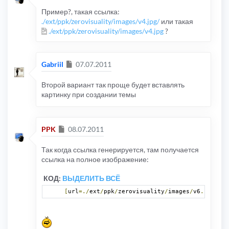
Пример?, такая ссылка:
./ext/ppk/zerovisuality/images/v4.jpg/
или такая
./ext/ppk/zerovisuality/images/v4.jpg
?
Сообщение
Gabriil
07.07.2011
Второй вариант
так проще будет вставлять
картинку при создании темы
Сообщение
PPK
08.07.2011
Так когда ссылка генерируется, там получается
ссылка на полное изображение:
КОД:
ВЫДЕЛИТЬ ВСЁ
[
url
=./
ext
/
ppk
/
zerovisuality
/
images
/
v6
.
jpg
][
im