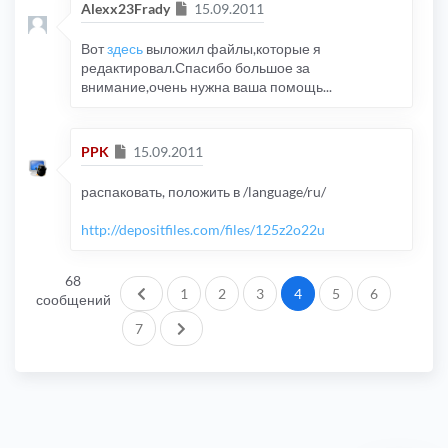
Сообщение
Alexx23Frady
15.09.2011
Вот
здесь
выложил файлы,которые я
редактировал.Спасибо большое за
внимание,очень нужна ваша помощь...
Сообщение
PPK
15.09.2011
распаковать, положить в /language/ru/
http://depositfiles.com/files/125z2o22u
68
Пред.
1
2
3
4
5
6
сообщений
След.
7