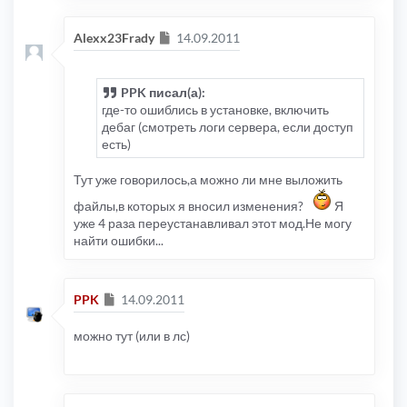
Сообщение
Alexx23Frady
14.09.2011
PPK писал(а):
где-то ошиблись в установке, включить
дебаг (смотреть логи сервера, если доступ
есть)
Тут уже говорилось,а можно ли мне выложить
файлы,в которых я вносил изменения?
Я
уже 4 раза переустанавливал этот мод.Не могу
найти ошибки...
Сообщение
PPK
14.09.2011
можно тут (или в лс)