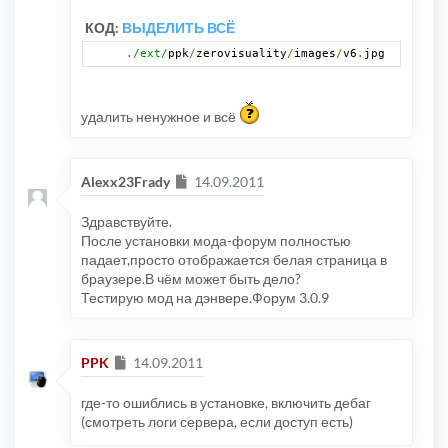
КОД:
ВЫДЕЛИТЬ ВСЁ
.
/ext/
ppk
/
zerovisuality
/
images
/
v6
.
jpg
удалить ненужное и всё
Сообщение
Alexx23Frady
14.09.2011
Здравствуйте.
После установки мода-форум полностью
падает,просто отображается белая страница в
браузере.В чём может быть дело?
Тестирую мод на дэнвере.Форум 3.0.9
Сообщение
PPK
14.09.2011
где-то ошиблись в установке, включить дебаг
(смотреть логи сервера, если доступ есть)