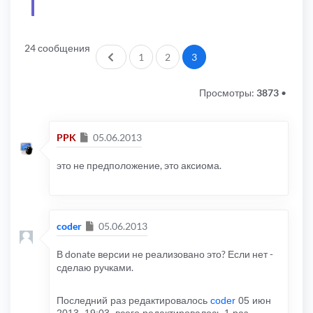
24 сообщения
Пред.
1
2
3
Просмотры:
3873
•
Сообщение
PPK
05.06.2013
это не предположение, это аксиома.
Сообщение
coder
05.06.2013
В donatе версии не реализовано это? Если нет -
сделаю ручками.
Последний раз редактировалось
coder
05 июн
2013, 19:03, всего редактировалось 1 раз.