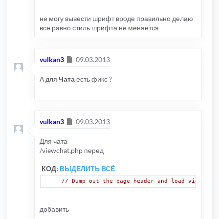
не могу вывести шрифт вроде правильно делаю
все равно стиль шрифта не меняется
Сообщение
vulkan3
09.03.2013
А для
Чата
есть фикс ?
Сообщение
vulkan3
09.03.2013
Для чата
/viewchat.php перед
КОД:
ВЫДЕЛИТЬ ВСЁ
// Dump out the page header and load viewchat 
добавить