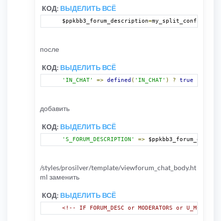
КОД:
ВЫДЕЛИТЬ ВСЁ
$ppkbb3_forum_description
=
my_split_config
(
$con
после
КОД:
ВЫДЕЛИТЬ ВСЁ
'IN_CHAT'
=>
defined
(
'IN_CHAT'
)
?
true
:
false
добавить
КОД:
ВЫДЕЛИТЬ ВСЁ
'S_FORUM_DESCRIPTION'
=>
 $ppkbb3_forum_descrip
/styles/prosilver/template/viewforum_chat_body.ht
ml заменить
КОД:
ВЫДЕЛИТЬ ВСЁ
<!-- IF FORUM_DESC or MODERATORS or U_MCP -->