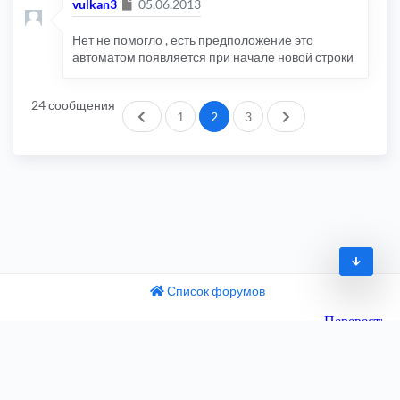
Сообщение
vulkan3
05.06.2013
Нет не помогло , есть предположение это
автоматом появляется при начале новой строки
24 сообщения
Пред.
След.
1
2
3
Список форумов
© 2009-2026
одный текст
ните этот перевод
Часовой пояс:
UTC+04:00
 отзыв поможет нам улучшить Google Переводчик