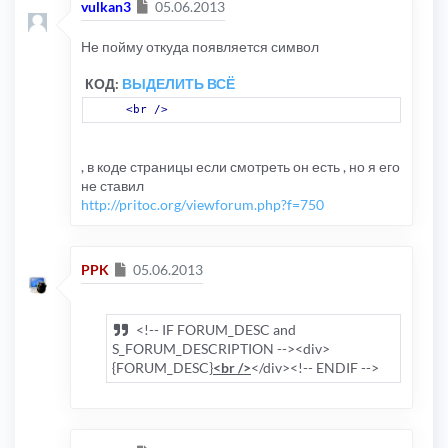
Сообщение
vulkan3
05.06.2013
Не пойму откуда появляется символ
КОД:
ВЫДЕЛИТЬ ВСЁ
<br
/>
, в коде страницы если смотреть он есть , но я его
не ставил
http://pritoc.org/viewforum.php?f=750
Сообщение
PPK
05.06.2013
<!-- IF FORUM_DESC and
S_FORUM_DESCRIPTION --><div>
{FORUM_DESC}
<br />
</div><!-- ENDIF -->