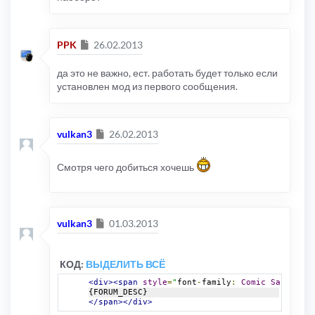
Сообщение
PPK
26.02.2013
да это не важно, ест. работать будет только если
установлен мод из первого сообщения.
Сообщение
vulkan3
26.02.2013
Смотря чего добиться хочешь
Сообщение
vulkan3
01.03.2013
КОД:
ВЫДЕЛИТЬ ВСЁ
<div><span
style
=
"
font
-
family
:
Comic
Sans
 MS
;
"
{FORUM_DESC}
</span></div>