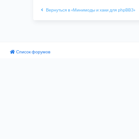
Вернуться в «Минимоды и хаки для phpBB3»
Список форумов
одный текст
ните этот перевод
 отзыв поможет нам улучшить Google Переводчик