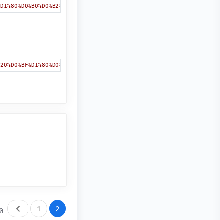
%D1%80%D0%B0%D0%B2%20%D0%BF%D0%BE%D1%82%D1%80%D0%B5%D0%B1%D0%B8%
%20%D0%BF%D1%80%D0%B0%D0%B2%20%D0%BF%D0%BE%D1%82%D1%80%D0%B5%D0%
Пред.
1
2
й