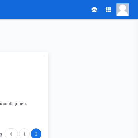
ик сообщения.
Пред.
1
2
й