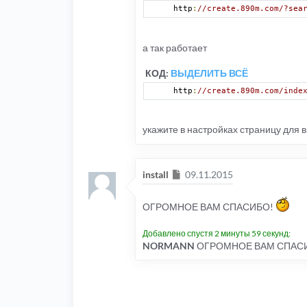
http
:
//create.890m.com/?sea
а так работает
КОД:
ВЫДЕЛИТЬ ВСЁ
http
:
//create.890m.com/inde
укажите в настройках страницу для
Сообщение
install
09.11.2015
ОГРОМНОЕ ВАМ СПАСИБО!
Добавлено спустя 2 минуты 59 секунд:
NORMANN
ОГРОМНОЕ ВАМ СПАСИ