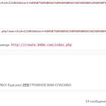
rchid=2218016&text=%D0%B7%D0%B0%D1%89%D0%B8%D1%82%D0%B0%20%D0%BF
x.php?searchid=2218016&text=%D0%B7%D0%B0%D1%89%D0%B8%D1%82%D0%B0
 вывода
http://create.890m.com/index.php
БО! Ещё раз!
PPK
ГРОМНОЕ ВАМ СПАСИБО
14 сообщени