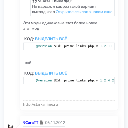
9CaraTT писал(а):
Не парься, я как раз такой вариант
выкладывал
Открытие ссылок в новом окне
Эти моды одинаковые этот более новее.
этот мод
КОД:
ВЫДЕЛИТЬ ВСЁ
@version
 $Id
:
 prime_links
.
php
,
v 
1.2
.
11
2010
/
12
твой
КОД:
ВЫДЕЛИТЬ ВСЁ
@version
 $Id
:
 prime_links
.
php
,
v 
1.2
.
4
2008
/
10
/
http://star-anime.ru
Сообщение
9CaraTT
06.11.2012