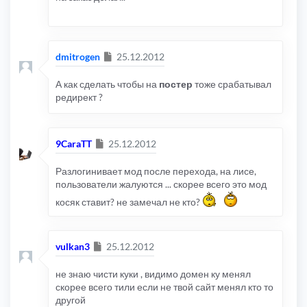
Сообщение
dmitrogen
25.12.2012
А как сделать чтобы на
постер
тоже срабатывал
редирект ?
Сообщение
9CaraTT
25.12.2012
Разлогинивает мод после перехода, на лисе,
пользователи жалуются ... скорее всего это мод
косяк ставит? не замечал не кто?
Сообщение
vulkan3
25.12.2012
не знаю чисти куки , видимо домен ку менял
скорее всего тили если не твой сайт менял кто то
другой