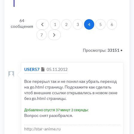
64
Пред.
1
2
3
4
5
6
сообщения
След.
7
Просмотры:
33151
•
Сообщение
USER57
05.11.2012
Все перерыл так и не понял как убрать переход
на go.html страницу. Подскажите как сделать
чтоб внешние ссылки открывались в новом окне
без go.html страницы.
Добавлено спустя 37 минут 2 секунды:
Вопрос снят разобрался.
http://star-anime.ru