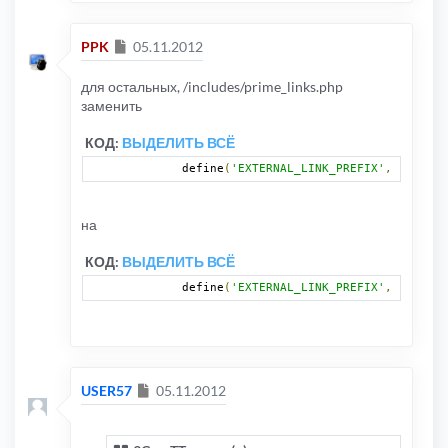
Сообщение
PPK
05.11.2012
для остальных, /includes/prime_links.php
заменить
КОД:
ВЫДЕЛИТЬ ВСЁ
	define
(
'EXTERNAL_LINK_PREFIX'
,
 $phpbb_
на
КОД:
ВЫДЕЛИТЬ ВСЁ
	define
(
'EXTERNAL_LINK_PREFIX'
,
''
);
Сообщение
USER57
05.11.2012