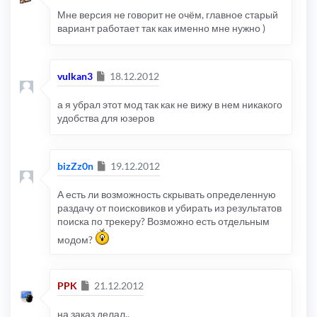
Мне версия не говорит не очём, главное старый
вариант работает так как именно мне нужно )
Сообщение
vulkan3
18.12.2012
а я убрал этот мод так как не вижу в нем никакого
удобства для юзеров
Сообщение
bizZz0n
19.12.2012
А есть ли возможность скрывать определенную
раздачу от поисковиков и убирать из результатов
поиска по трекеру? Возможно есть отдельным
модом?
Сообщение
PPK
21.12.2012
на заказ делал..