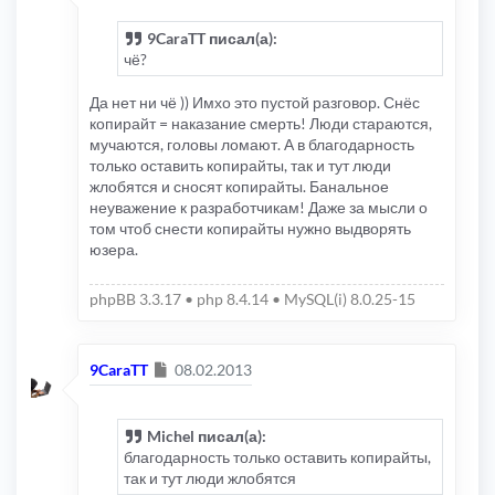
9CaraTT писал(а):
чё?
Да нет ни чё )) Имхо это пустой разговор. Снёс
копирайт = наказание смерть! Люди стараются,
мучаются, головы ломают. А в благодарность
только оставить копирайты, так и тут люди
жлобятся и сносят копирайты. Банальное
неуважение к разработчикам! Даже за мысли о
том чтоб снести копирайты нужно выдворять
юзера.
phpBB 3.3.17 • php 8.4.14 • MySQL(i) 8.0.25-15
Сообщение
9CaraTT
08.02.2013
Michel писал(а):
благодарность только оставить копирайты,
так и тут люди жлобятся