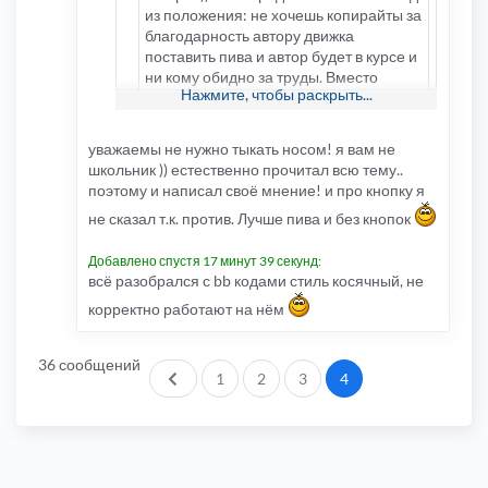
из положения: не хочешь копирайты за
благодарность автору движка
поставить пива и автор будет в курсе и
ни кому обидно за труды. Вместо
Нажмите, чтобы раскрыть...
копирайтов разместить свою
информацию.
уважаемы не нужно тыкать носом! я вам не
Я надеюсь ты тему всю прочитал?
школьник )) естественно прочитал всю тему..
PPK писал
убрать копирайты
, так же он
поэтому и написал своё мнение! и про кнопку я
писал
убрать копирайты
не сказал т.к. против. Лучше пива и без кнопок
Добавлено спустя 17 минут 39 секунд:
всё разобрался с bb кодами стиль косячный, не
корректно работают на нём
36 сообщений
Пред.
1
2
3
4