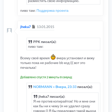
разместить свою информацию.
пиво там:
Поддержка проекта
Сообщение
jheka7
13.01.2015
PPK писал(а):
пиво там:
Всему своё время
вчера установил и вижу
только пока не рабочие bb код ((( вот это
печалька!
Добавлено спустя 2 минуты 8 секунд:
NORMANN » Вчера, 23:33
писал(а):
jheka7 писал(а):
Я не против копирайтов! Но и мне они
как бы ни к чему (я не удалил сразу
говорю:)) Я бы предложил такой выход