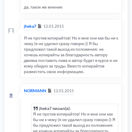
да, такое же мнение
Сообщение
jheka7
12.01.2015
Я не против копирайтов! Но и мне они как бы ни к
чему (я не удалил сразу говорю:)) Я бы
предложил такой выход из положения: не
хочешь копирайты за благодарность автору
движка поставить пива и автор будет в курсе и ни
кому обидно за труды. Вместо копирайтов
разместить свою информацию.
Сообщение
NORMANN
12.01.2015
jheka7 писал(а):
Я не против копирайтов! Но и мне они как
бы ни к чему (я не удалил сразу говорю:)) Я
бы предложил такой выход из положения:
не хочешь копирайты за благодарность