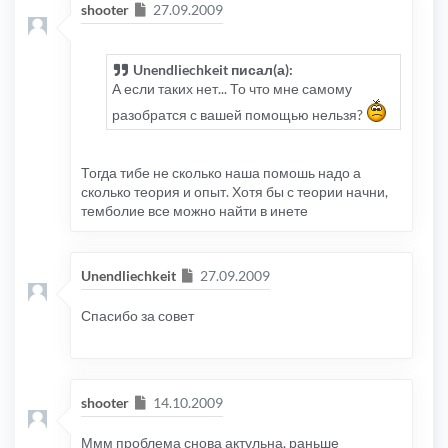
Сообщение
shooter
27.09.2009
Unendliechkeit писал(а):
А если таких нет... То что мне самому
разобратся с вашей помощью нельзя?
Тогда тибе не сколько наша помошь надо а
сколько теория и опыт. Хотя бы с теории начни,
темболие все можно найти в инете
Сообщение
Unendliechkeit
27.09.2009
Спасибо за совет
Сообщение
shooter
14.10.2009
Ммм проблема снова актульна, раньше