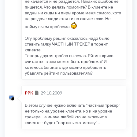
не качается и не раздается. Никаких ошибок не
пишется. Что делать помогите? В клиенте не
видны ни сиды ни пиры кроме меня самого, хотя
на раздаче люди стоят и на скачке тоже. Не
пойму в чем проблема
Эту проблему решил оказалось надо было
ставить галку ЧАСТНЫЙ ТРЕКЕР в торент-
клиенте.
Теперь другая трабла вылезла. Рйтинг криво
считается в чем может быть проблема? И
хотелось бы знать где можно прибавлять
убавлять рейтинг пользователям?
Сообщение
PPK
29.10.2009
В этом случае нужно включать "частный трекер"
не только на уровне клиента, но и на уровне
трекера .. а иначе любой кто не включит в
клиенте - будет "портить статистику" ..