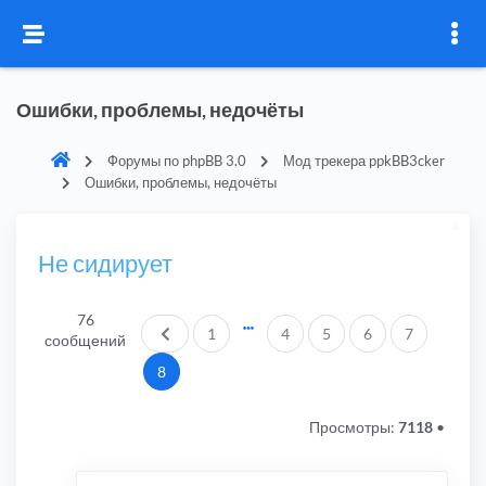
Ошибки, проблемы, недочёты
Форумы по phpBB 3.0
Мод трекера ppkBB3cker
Ошибки, проблемы, недочёты
Не сидирует
76
Пред.
1
4
5
6
7
сообщений
8
Просмотры:
7118
•