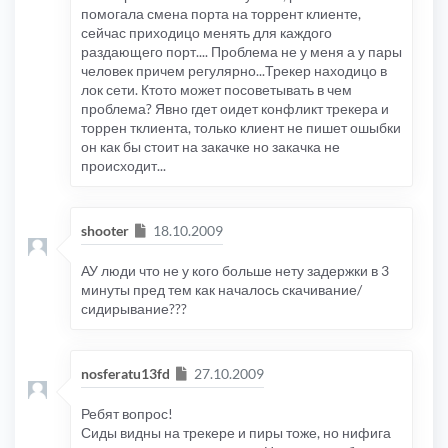
помогала смена порта на торрент клиенте,
сейчас приходицо менять для каждого
раздающего порт.... Проблема не у меня а у пары
человек причем регулярно...Трекер находицо в
лок сети. Ктото может посоветывать в чем
проблема? Явно гдет оидет конфликт трекера и
торрен тклиента, только клиент не пишет ошыбки
он как бы стоит на закачке но закачка не
происходит...
Сообщение
shooter
18.10.2009
АУ люди что не у кого больше нету задержки в 3
минуты пред тем как началось скачивание/
сидирывание???
Сообщение
nosferatu13fd
27.10.2009
Ребят вопрос!
Сиды видны на трекере и пиры тоже, но нифига