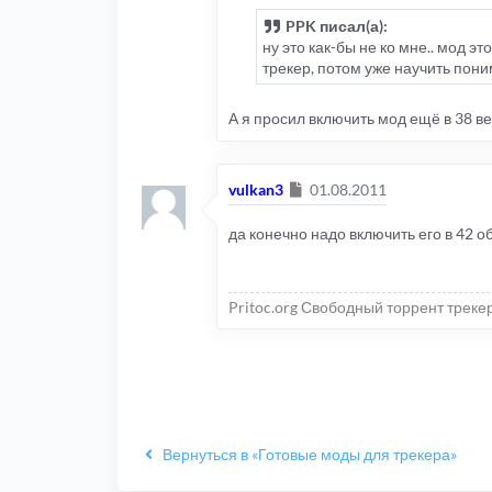
PPK писал(а):
ну это как-бы не ко мне.. мод 
трекер, потом уже научить пон
А я просил включить мод ещё в 38 
Сообщение
vulkan3
01.08.2011
да конечно надо включить его в 42 о
Pritoc.org Свободный торрент треке
Вернуться в «Готовые моды для трекера»