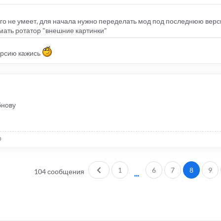
этого не умеет, для начала нужно переделать мод под последнюю верс
имать ротатор "внешние картинки"
версию кажись
бнову
р
Пред.
1
6
7
8
9
104 сообщения