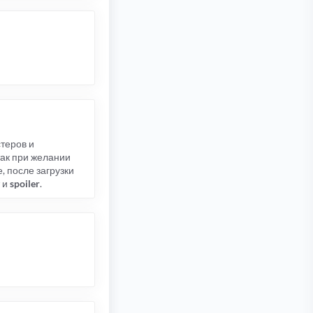
теров и
так при желании
, после загрузки
и
spoiler
.