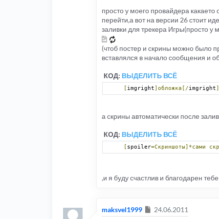
просто у моего провайдера какаето 
перейти,а вот на версии 26 стоит и
заливки для трекера Игры(просто у 
(чтоб постер и скрины можно было п
вставлялся в начало сообщения и о
КОД:
ВЫДЕЛИТЬ ВСЁ
[
imgright
]обложка[/
imgright
а скрины автоматически после залив
КОД:
ВЫДЕЛИТЬ ВСЁ
[
spoiler
=Скриншоты]*сами
ск
,и я буду счастлив и благодарен теб
Сообщение
maksvel1999
24.06.2011