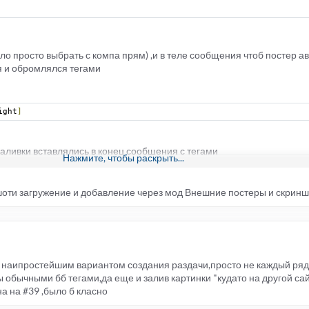
ло просто выбрать с компа прям) ,и в теле сообщения чтоб постер а
я и обромлялся тегами
ight
]
заливки вставлялись в конец сообщения с тегами
Нажмите, чтобы раскрыть...
ншоти загружение и добавление через мод Внешние постеры и скрин
и
скрины*[/
spoiler
]
 тебе по гроб жизни
ся наипростейшим вариантом создания раздачи,просто не каждый ря
 обычными бб тегами,да еще и залив картинки "кудато на другой сайт
а на #39 ,было б класно