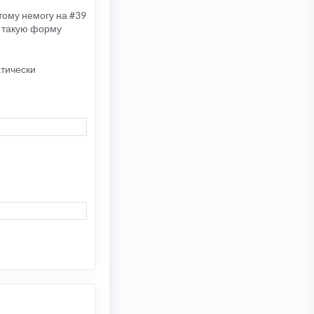
тому немогу на #39
ь такую форму
атически