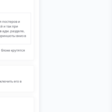
я постеров и
ё и так при
в адм. разделе,
скриншоты вниз в
 блоке крутятся
ключить его в