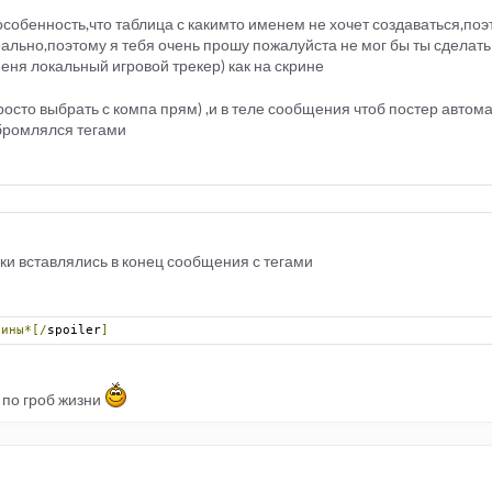
особенность,что таблица с какимто именем не хочет создаваться,поэ
деально,поэтому я тебя очень прошу пожалуйста не мог бы ты сделат
меня локальный игровой трекер) как на скрине
росто выбрать с компа прям) ,и в теле сообщения чтоб постер автом
бромлялся тегами
]
ки вставлялись в конец сообщения с тегами
рины*[/
spoiler
]
е по гроб жизни