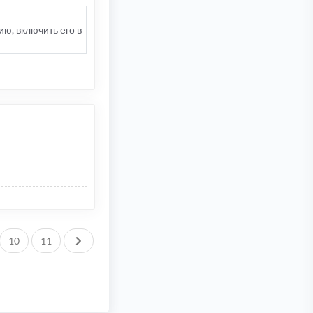
ию, включить его в
След.
10
11