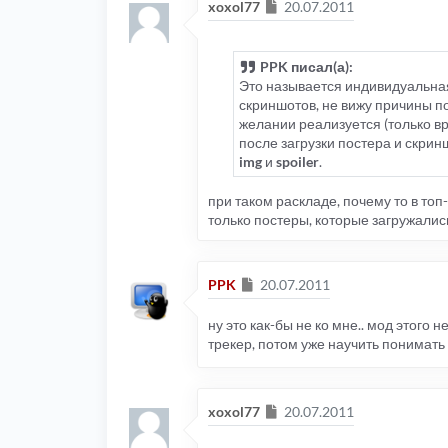
Сообщение
xoxol77
20.07.2011
PPK писал(а):
Это называется индивидуальная
скриншотов, не вижу причины по
желании реализуется (только вр
после загрузки постера и скри
img
и
spoiler
.
при таком раскладе, почему то в топ
только постеры, которые загружались
Сообщение
PPK
20.07.2011
ну это как-бы не ко мне.. мод этого
трекер, потом уже научить понимать
Сообщение
xoxol77
20.07.2011