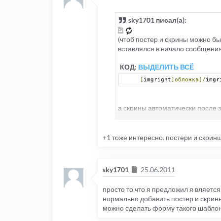
sky1701 писал(а):
(чтоб постер и скрины можно бы
вставлялся в начало сообщени
КОД:
ВЫДЕЛИТЬ ВСЁ
[
imgright
]обложка[/
imgr
а скрины автоматически после 
КОД:
ВЫДЕЛИТЬ ВСЁ
+1 тоже интересно. постери и скри
[
spoiler
=Скриншоты]*сам
Сообщение
sky1701
25.06.2011
,и я буду счастлив и благодарен
просто то что я предложил я вляет
нормально добавить постер и скрины
можно сделать форму такого шаблон