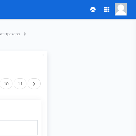
ля трекера
След.
10
11