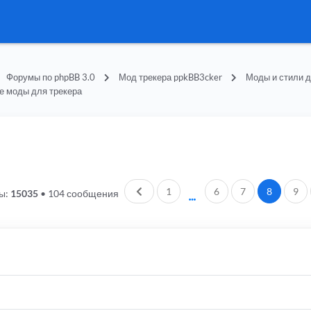
Форумы по phpBB 3.0
Мод трекера ppkBB3cker
Моды и стили д
е моды для трекера
Пред.
1
6
7
8
9
ы:
15035
•
104 сообщения