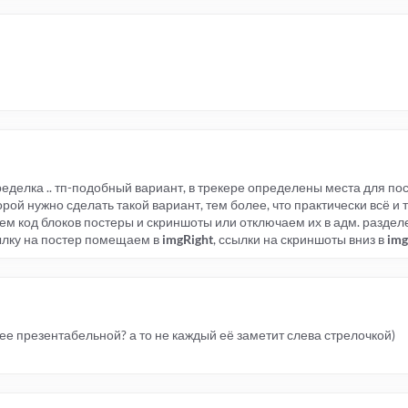
делка .. тп-подобный вариант, в трекере определены места для пос
рой нужно сделать такой вариант, тем более, что практически всё и 
ем код блоков постеры и скриншоты или отключаем их в адм. разделе
сылку на постер помещаем в
imgRight
, ссылки на скриншоты вниз в
img
ее презентабельной? а то не каждый её заметит слева стрелочкой)