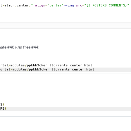
xt
-
align
:
center
;
"
align
=
"center"
><img
src
=
"{I_POSTERS_COMMENTS}"
ate #48 или free #44:
ortal
/
modules
/
ppkbb3cker_ltorrents_center
.
html
portal
/
modules
/
ppkbb3cker_ltorrents_center
.
html
RS
}
ERS
}