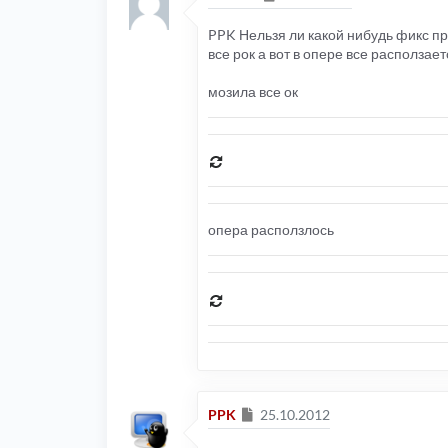
PPK Нельзя ли какой нибудь фикс пр
все рок а вот в опере все расползае
мозила все ок
опера расползлось
Сообщение
PPK
25.10.2012