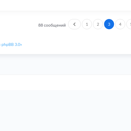
Пред.
1
2
3
4
88 сообщений
 phpBB 3.0»