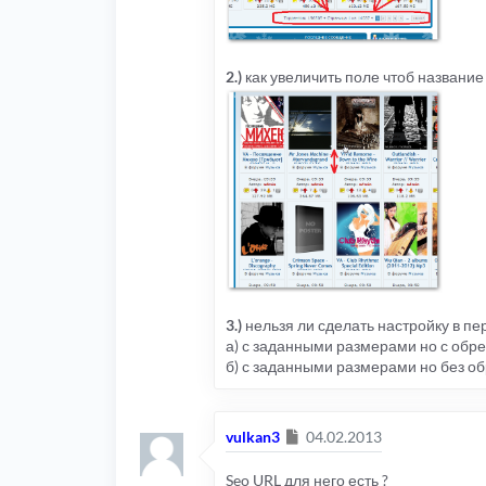
2.)
как увеличить поле чтоб названи
3.)
нельзя ли сделать настройку в пе
а) с заданными размерами но с обрез
б) с заданными размерами но без об
Сообщение
vulkan3
04.02.2013
Seo URL для него есть ?