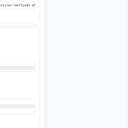
style
=
"
vertical
-
align 
:
 middle
;
"
alt
=
""
title
=
"{L_COMMENTS}"
/>