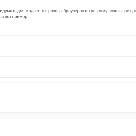
идумать для мода а то в разных браузерах по разному показывает ,
тся вот пример