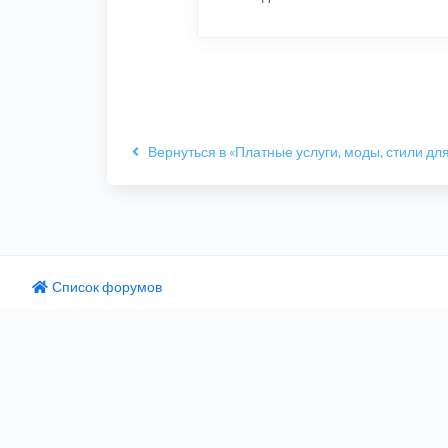
Вернуться в «Платные услуги, моды, стили для
Список форумов
одный текст
ните этот перевод
 отзыв поможет нам улучшить Google Переводчик