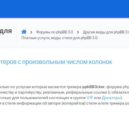
 для
Форумы по phpBB 3.0
Другие моды для phpBB 3.
Платные услуги, моды, стили для phpBB 3.0
стеров с произвольным числом колонок
лько по услугам которые касаются трекера
ppkBB3cker
, форума php
честву и партнёрству, рекламные, реферальные ссылки (с обязате
только для пользователей состоящих в группе
VIP
или
Донаторы
).
я в стиле информации об авторе (копирайтов) стиля и/или трекера