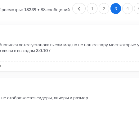
Пред.
1
2
3
4
Просмотры:
18239
•
88 сообщений
бновился хотел установить сам мод но не нашел пару мест которые у
в связи с выходом
3.0.10
?
р
 не отображается сидеры, личеры и размер.