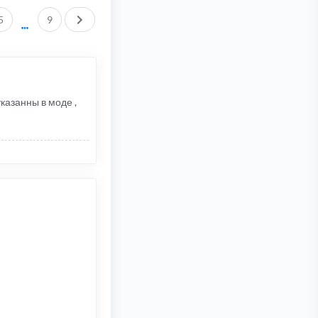
След.
5
9
казанны в моде ,