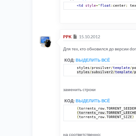
<td
style
=
"
float
:
center
;
 te
Сообщение
PPK
15.10.2012
Для тех, кто обновился до версии don
КОД:
ВЫДЕЛИТЬ ВСЁ
styles
/
prosilver
/
template
/
p
styles
/
subsilver2
/
template
/
заменить строки
КОД:
ВЫДЕЛИТЬ ВСЁ
{
torrents_row
.
TORRENT_SEEDE
{
torrents_row
.
TORRENT_LEECH
{
torrents_row
.
TORRENT_SIZE
}
на соответственно: