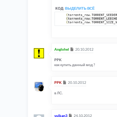
КОД:
ВЫДЕЛИТЬ ВСЁ
{
torrents_row
.
TORRENT_SEEDE
{
torrents_row
.
TORRENT_LEECH
{
torrents_row
.
TORRENT_SIZE_
Сообщение
Anglohel
20.10.2012
PPK
как купить данный мод ?
Сообщение
PPK
20.10.2012
в ЛС.
Сообщение
vulkan3
24.10.2012