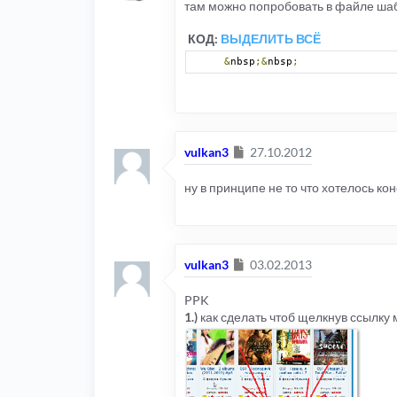
там можно попробовать в файле ша
КОД:
ВЫДЕЛИТЬ ВСЁ
&
nbsp
;&
nbsp
;
Сообщение
vulkan3
27.10.2012
ну в принципе не то что хотелось ко
Сообщение
vulkan3
03.02.2013
PPK
1.)
как сделать чтоб щелкнув ссылку 