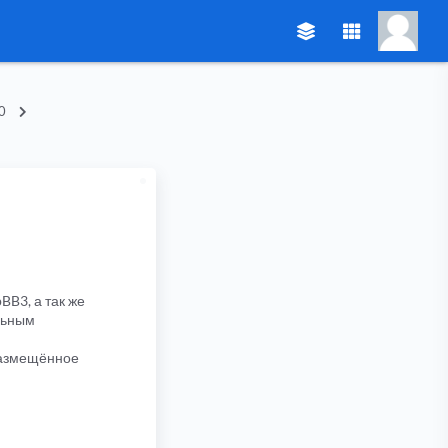
0
BB3, а так же
льным
 размещённое