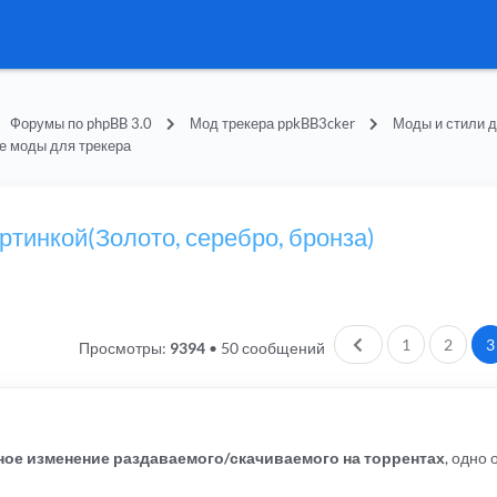
Форумы по phpBB 3.0
Мод трекера ppkBB3cker
Моды и стили д
е моды для трекера
ртинкой(Золото, серебро, бронза)
Пред.
1
2
3
Просмотры:
9394
•
50 сообщений
ое изменение раздаваемого/скачиваемого на торрентах
, одно 