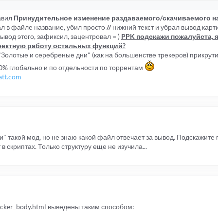
авил
Принудительное изменение раздаваемого/скачиваемого на
ал в файле название, убил просто
//
нижний текст и убрал вывод карт
ывод этого, зафиксил, зацентровал = )
PPK подскажи пожалуйста, 
орректную работу остальных функций?
"Золотые и серебреные дни" (как на большенстве трекеров) прикрути
50% глобально и по отдельности по торрентам
att.com
чи" такой мод, но не знаю какой файл отвечает за вывод. Подскажите 
 в скриптах. Только структуру еще не изучила...
racker_body.html выведены таким способом: