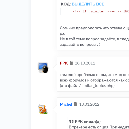
КОД:
ВЫДЕЛИТЬ ВСЁ
<!-- IF .similar --><!-- IN
Логично предпологать что отвечающи
p.s
Не в той теме вопрос задаёте, в сле
задавайте вопросы ; )
Сообщение
PPK
28.10.2011
там ещё проблема в том, что мод пок
всех форумов и отображаются как об
(это файл /similar_topics.php)
Сообщение
Michel
13.01.2012
PPK писал(а):
В трекере есть опция
Принудит