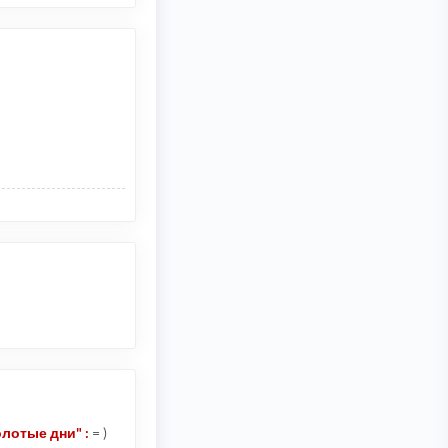
лотые дни" :
= )