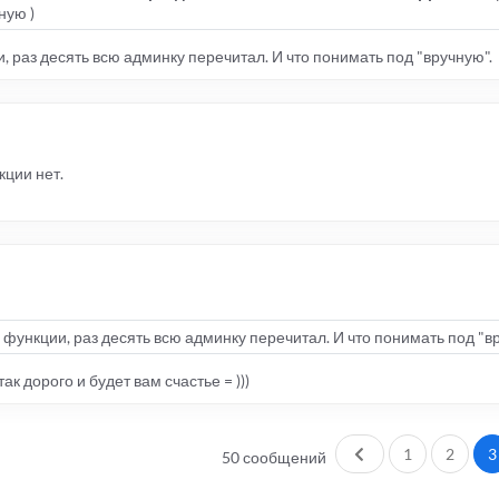
ную )
, раз десять всю админку перечитал. И что понимать под "вручную".
кции нет.
функции, раз десять всю админку перечитал. И что понимать под "вр
к дорого и будет вам счастье = )))
Пред.
1
2
3
50 сообщений