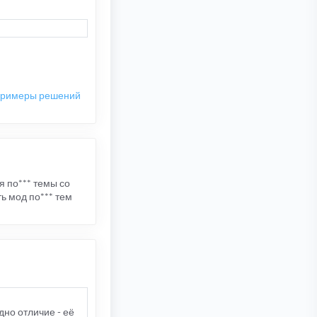
 примеры решений
я по*** темы со
ь мод по*** тем
одно отличие - её