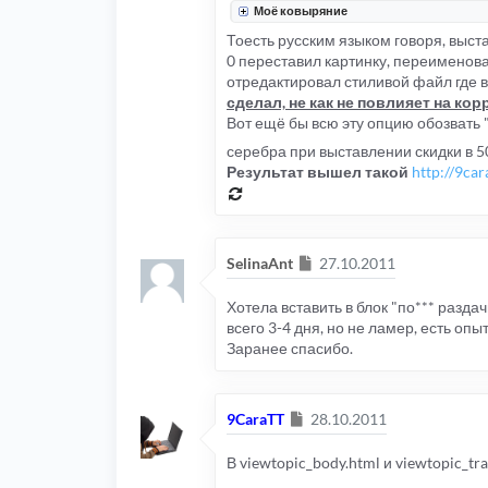
Моё ковыряние
Тоесть русским языком говоря, выст
0 переставил картинку, переименов
отредактировал стиливой файл где в
сделал, не как не повлияет на к
Вот ещё бы всю эту опцию обозвать 
серебра при выставлении скидки в 
Результат вышел такой
http://9car
Сообщение
SelinaAnt
27.10.2011
Хотела вставить в блок "по*** разда
всего 3-4 дня, но не ламер, есть опыт
Заранее спасибо.
Сообщение
9CaraTT
28.10.2011
В viewtopic_body.html и viewtopic_t