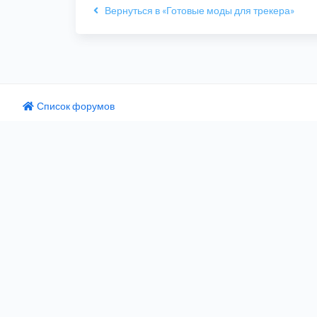
Вернуться в «Готовые моды для трекера»
Список форумов
одный текст
ните этот перевод
 отзыв поможет нам улучшить Google Переводчик