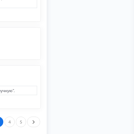
учную".
След.
4
5