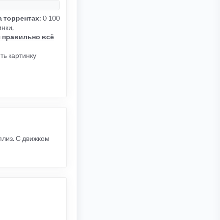
 торрентах:
0 100
инки,
я правильно всё
ть картинку
плиз. С движком