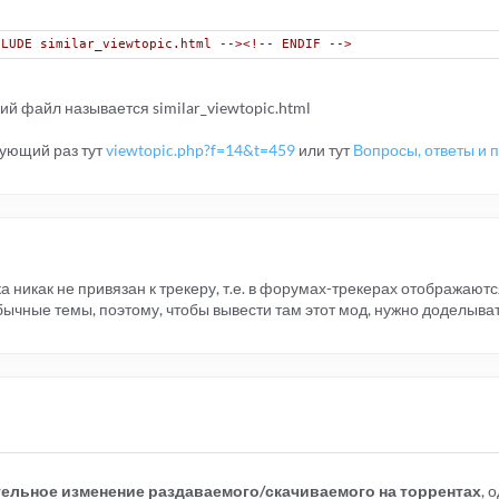
CLUDE similar_viewtopic.html --><!-- ENDIF -->
й файл называется similar_viewtopic.html
дующий раз тут
viewtopic.php?f=14&t=459
или тут
Вопросы, ответы и
а никак не привязан к трекеру, т.е. в форумах-трекерах отображаютс
ычные темы, поэтому, чтобы вывести там этот мод, нужно доделыват
ельное изменение раздаваемого/скачиваемого на торрентах
, 