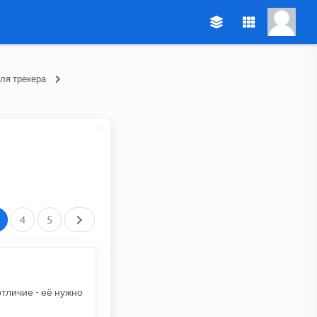
ля трекера
След.
4
5
отличие - её нужно