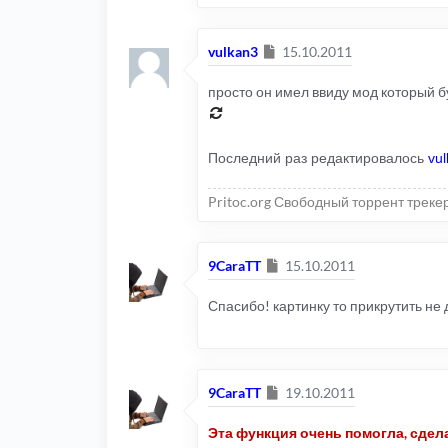
Сообщение
vulkan3
15.10.2011
просто он имел ввиду мод который б
Последний раз редактировалось
vu
Pritoc.org Свободный торрент треке
Сообщение
9CaraTT
15.10.2011
Спасибо! картинку то прикрутить не 
Сообщение
9CaraTT
19.10.2011
Эта функция очень помогла, сдел