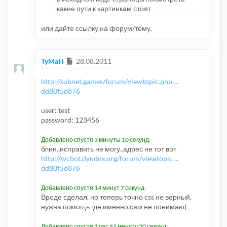
какие пути к картинкам стоят
или дайте ссылку на форум/тему.
Сообщение
TyMaH
28.08.2011
http://subnet.games/forum/viewtopic.php ...
dd80f5d876
user: test
password: 123456
Добавлено спустя 3 минуты 10 секунд:
блин..исправить не могу..адрес не тот вот
http://wcbot.dyndns.org/forum/viewtopic ...
dd80f5d876
Добавлено спустя 14 минут 7 секунд:
Вроде сделал, но теперь точно css не верный,
нужна помощь где именно,сам не понимаю)
Добавлено спустя 1 час 41 минуту 20 секунд: