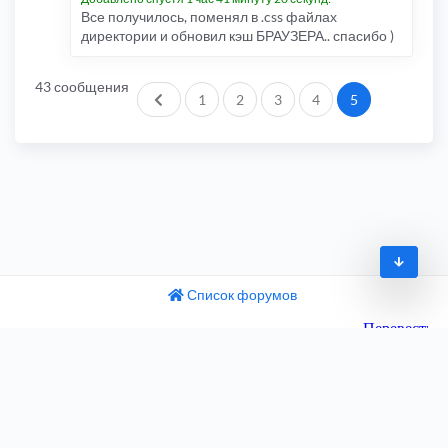
Все получилось, поменял в .css файлах
директории и обновил кэш БРАУЗЕРА.. спасибо )
43 сообщения
Пред.
1
2
3
4
5
Список форумов
© 2009-2026
одный текст
ните этот перевод
Часовой пояс:
UTC+04:00
 отзыв поможет нам улучшить Google Переводчик