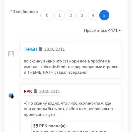
43 сообщения
Пред.
1
2
3
4
5
Просмотры:
4471
•
Сообщение
TyMaH
28.08.2011
по скрину видно что css норм все а проблема
именно в bbcode.html.. я и директориями игрался
и THEME_PATH ставил всеравно(
Сообщение
PPK
28.08.2011
=) по скрину видно, что либо картинок там, где
они должны быть нет, либо к ним неправильно
прописаны пути
PPK писал(а):
в исходном коде страницы посмотреть