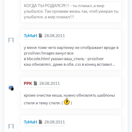
КОГДА ТЫ РОДИЛСЯ!!! - ты плакал, а мир
улыбался. Так проживи жизнь так, чтоб умирая ты
улыбался, а мир плакал!!!
Сообщение
TyMaH
28.08.2011
у меня тоже чето картинку не отображает вроде в
prosilver/images кинул все
в bbcode.html указал ваш_стиль - prosilver
кэш обновлял.. даже в оба .css в конец вставил ..
Сообщение
PPK
28.08.2011
кроме очистки кеша, нужно обновлять шаблоны
стиля и тему стиля. (
)
Сообщение
TyMaH
28.08.2011