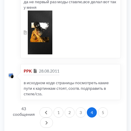
да не первый раз моды ставлю,все делал вот так
у меня
Сообщение
PPK
28.08.2011
в исходном коде страницы посмотреть какие
пути к картинкам стоят, соотв. подправить в
стиле/css.
43
Пред.
1
2
3
4
5
сообщения
След.