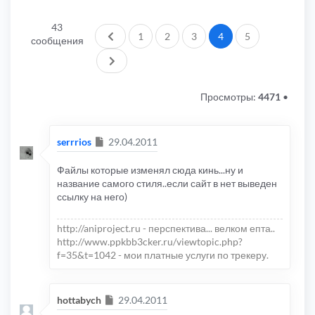
43
Пред.
1
2
3
4
5
сообщения
След.
Просмотры:
4471
•
Сообщение
serrrios
29.04.2011
Файлы которые изменял сюда кинь...ну и
название самого стиля..если сайт в нет выведен
ссылку на него)
http://aniproject.ru - перспектива... велком епта..
http://www.ppkbb3cker.ru/viewtopic.php?
f=35&t=1042 - мои платные услуги по трекеру.
Сообщение
hottabych
29.04.2011