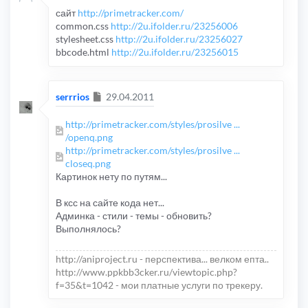
сайт
http://primetracker.com/
common.css
http://2u.ifolder.ru/23256006
stylesheet.css
http://2u.ifolder.ru/23256027
bbcode.html
http://2u.ifolder.ru/23256015
Сообщение
serrrios
29.04.2011
http://primetracker.com/styles/prosilve ...
/openq.png
http://primetracker.com/styles/prosilve ...
closeq.png
Картинок нету по путям...
В ксс на сайте кода нет...
Админка - стили - темы - обновить?
Выполнялось?
http://aniproject.ru - перспектива... велком епта..
http://www.ppkbb3cker.ru/viewtopic.php?
f=35&t=1042 - мои платные услуги по трекеру.