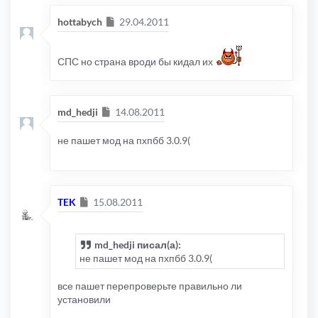
Сообщение
hottabych
29.04.2011
СПС но страна вроди бы кидал их
Сообщение
md_hedji
14.08.2011
не пашет мод на пхпбб 3.0.9(
Сообщение
TEK
15.08.2011
md_hedji писал(а):
не пашет мод на пхпбб 3.0.9(
все пашет перепроверьте правильно ли
установили