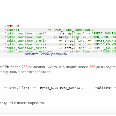
//PPK CD
'legend4'
=>
'ACP_PPKBB_COUNTDOWN'
,
'ppkbb_countdown_start'
=>
 array
(
'lang'
=>
'PPKBB_COUNTD
'ppkbb_countdown_end'
=>
 array
(
'lang'
=>
'PPKBB_COUNTDOW
'ppkbb_countdown_prefix'
=>
 array
(
'lang'
=>
'PPKBB_COUNT
'ppkbb_countdown_suffix'
=>
 array
(
'lang'
=>
'PPKBB_COUNT
'ppkbb_countdown_passed'
=>
 array
(
'lang'
=>
'PPKBB_COUNT
'ppkbb_countdown_precision'
=>
 array
(
'lang'
=>
'PPKBB_CO
Нажмите, чтобы раскрыть...
//PPCD
нт
PPK
более
255
символов ничего не выводит менее
255
да выводит
олку ноль а вот этот работает
   => array('
lang
' => '
PPKBB_COUNTDOWN_SUFFIX
',      '
validate
' 
лку нет с твоего варианта