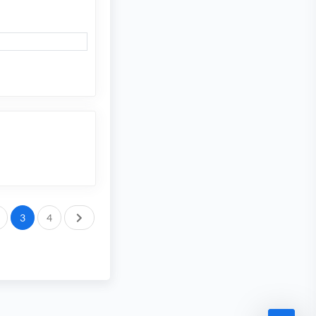
След.
3
4