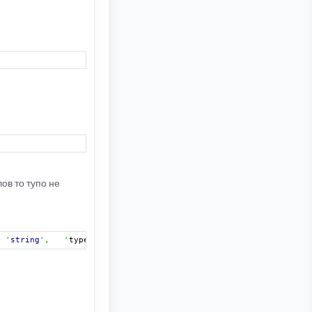
ов то тупо не
> '
string
',   '
type
' => '
textarea
:
48
:
3000
', '
explain
' => true),