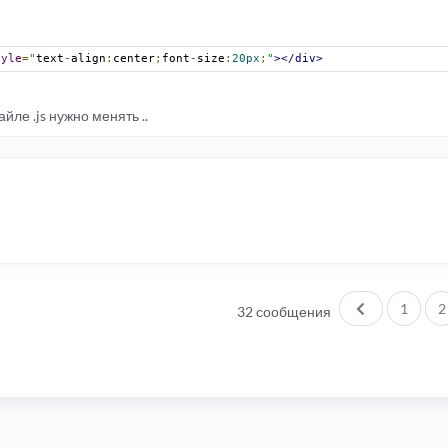
tyle
=
"
text
-
align
:
center
;
font
-
size
:
20px
;
"
></div>
йле .js нужно менять ..
!
Пред.
1
2
32 сообщения