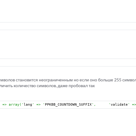
символов становится неограниченным но если оно больше 255 символ
еличить количество символов, даже пробовал так
  => array('
lang
' => '
PPKBB_COUNTDOWN_SUFFIX
',      '
validate
' =