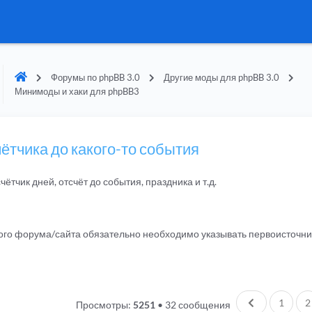
Форумы по phpBB 3.0
Другие моды для phpBB 3.0
Минимоды и хаки для phpBB3
тчика до какого-то события
чётчик дней, отсчёт до события, праздника и т.д.
гого форума/сайта обязательно необходимо указывать первоисточн
Пред.
1
2
Просмотры:
5251
•
32 сообщения