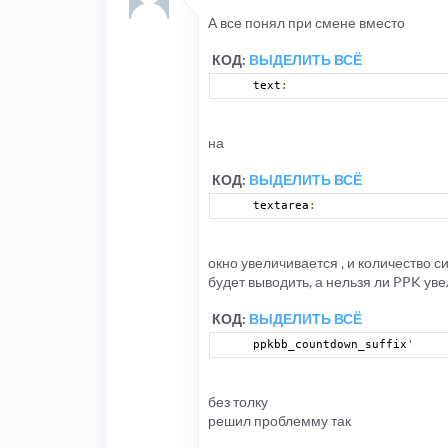
А все понял при смене вместо
нужно поставить
КОД:
ВЫДЕЛИТЬ ВСЁ
КОД:
ВЫДЕЛИТЬ ВСЁ
text
:
textarea
:
на
КОД:
ВЫДЕЛИТЬ ВСЁ
textarea
:
окно увеличивается , и количество 
будет выводить, а нельзя ли PPK ув
КОД:
ВЫДЕЛИТЬ ВСЁ
ppkbb_countdown_suffix
'    
без толку
решил проблемму так