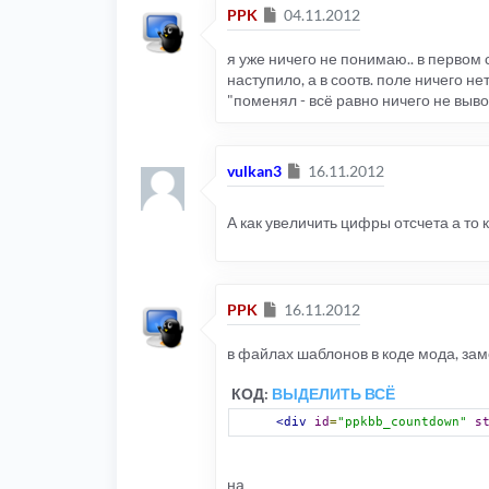
textarea
:
Сообщение
PPK
04.11.2012
я уже ничего не понимаю.. в первом 
2. он всё равно работать не буд
наступило, а в соотв. поле ничего н
"поменял - всё равно ничего не выв
Сообщение
vulkan3
16.11.2012
А как увеличить цифры отсчета а то
Сообщение
PPK
16.11.2012
в файлах шаблонов в коде мода, за
КОД:
ВЫДЕЛИТЬ ВСЁ
<div
id
=
"ppkbb_countdown"
s
на