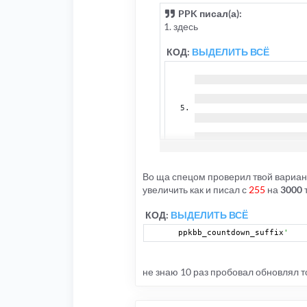
PPK писал(а):
1. здесь
КОД:
ВЫДЕЛИТЬ ВСЁ
Во ща спецом проверил твой вариа
вместо
увеличить как и писал с
255
на
3000
т
КОД:
ВЫДЕЛИТЬ ВСЁ
КОД:
ВЫДЕЛИТЬ ВСЁ
text
:
 ppkbb_countdown_suffix
'   
нужно поставить
не знаю 10 раз пробовал обновлял то
КОД:
ВЫДЕЛИТЬ ВСЁ