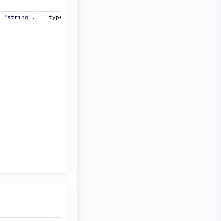
> '
string
',   '
type
' => '
text
:
50
:
3000
', '
explain
' => true),