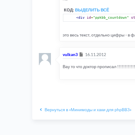
КОД:
ВЫДЕЛИТЬ ВСЁ
<div
id
=
"ppkbb_countdown"
s
это весь текст, отдельно цифры - в фа
Сообщение
vulkan3
16.11.2012
Вау то что доктор прописал !!!!!!!!!!!
Вернуться в «Минимоды и хаки для phpBB3»