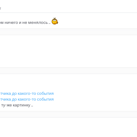
т
м ничего и не менялось ..
чика до какого-то события
чика до какого-то события
ту-же картинку ..