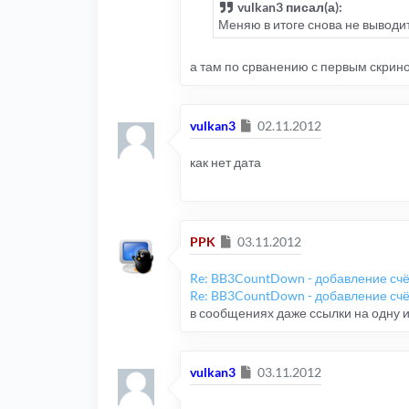
vulkan3 писал(а):
Меняю в итоге снова не выводи
а там по срванению с первым скрино
Сообщение
vulkan3
02.11.2012
как нет дата
Сообщение
PPK
03.11.2012
Re: BB3CountDown - добавление счёт
Re: BB3CountDown - добавление счёт
в сообщениях даже ссылки на одну и 
Сообщение
vulkan3
03.11.2012