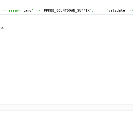
  => array('
lang
' => '
PPKBB_COUNTDOWN_SUFFIX
',      '
validate
' =
нет