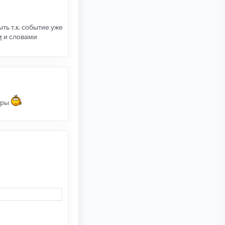
ть т.к. событие уже
м
и словами
фры