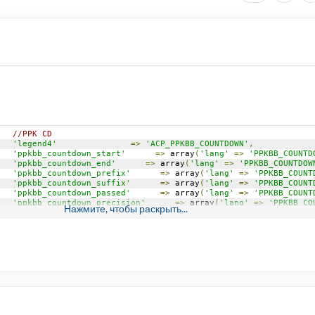
//PPK CD
'legend4'
=>
'ACP_PPKBB_COUNTDOWN'
,
'ppkbb_countdown_start'
=>
 array
(
'lang'
=>
'PPKBB_COUNTD
'ppkbb_countdown_end'
=>
 array
(
'lang'
=>
'PPKBB_COUNTDOW
'ppkbb_countdown_prefix'
=>
 array
(
'lang'
=>
'PPKBB_COUNT
'ppkbb_countdown_suffix'
=>
 array
(
'lang'
=>
'PPKBB_COUNT
'ppkbb_countdown_passed'
=>
 array
(
'lang'
=>
'PPKBB_COUNT
'ppkbb_countdown_precision'
=>
 array
(
'lang'
=>
'PPKBB_CO
Нажмите, чтобы раскрыть...
//PPCD