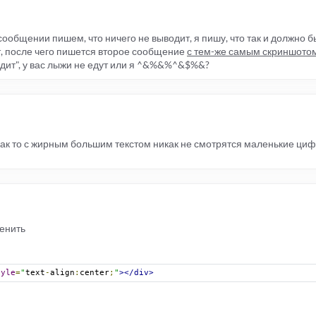
сообщении пишем, что ничего не выводит, я пишу, что так и должно бы
ет, бб-код там не обрабатывается.
ет, после чего пишется второе сообщение
с тем-же самым скриншото
одит", у вас лыжи не едут или я ^&%&%^&$%&?
 как то с жирным большим текстом никак не смотрятся маленькие ци
менить
tyle
=
"
text
-
align
:
center
;
"
></div>