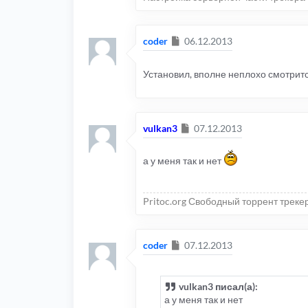
Сообщение
coder
06.12.2013
Установил, вполне неплохо смотрит
Сообщение
vulkan3
07.12.2013
а у меня так и нет
Pritoc.org Свободный торрент треке
Сообщение
coder
07.12.2013
vulkan3 писал(а):
а у меня так и нет