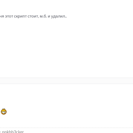
ня этот скрипт стоит, м.б. и удалил..
.
- ppkbb3cker