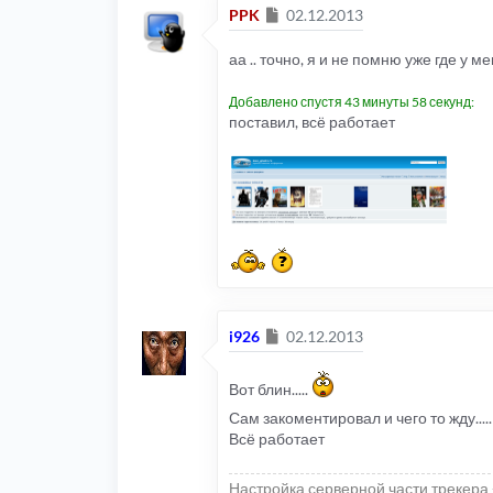
Сообщение
PPK
02.12.2013
аа .. точно, я и не помню уже где у ме
Добавлено спустя 43 минуты 58 секунд:
поставил, всё работает
Сообщение
i926
02.12.2013
Вот блин.....
Сам закоментировал и чего то жду....
Всё работает
Настройка серверной части трекера 