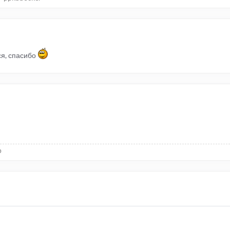
ся, спасибо
р