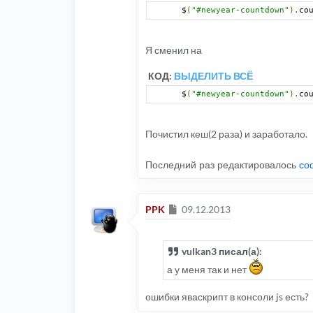
 $
(
"#newyear-countdown"
).
co
Я сменил на
КОД:
ВЫДЕЛИТЬ ВСЁ
 $
(
"#newyear-countdown"
).
co
Почистил кеш(2 раза) и заработало.
Последний раз редактировалось
co
Сообщение
PPK
09.12.2013
vulkan3 писал(а):
а у меня так и нет
ошибки яваскрипт в консоли js есть?