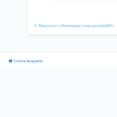
Вернуться в «Минимоды и хаки для phpBB3»
Список форумов
одный текст
ните этот перевод
 отзыв поможет нам улучшить Google Переводчик