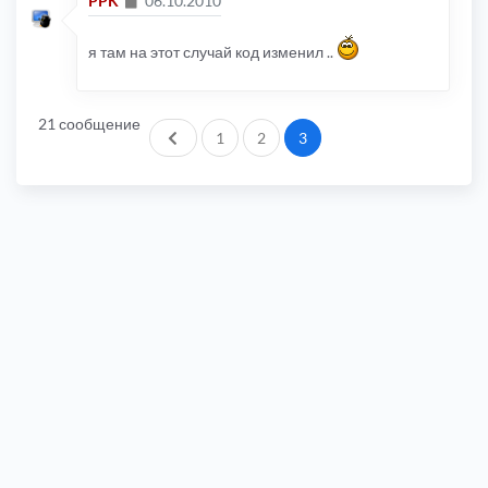
PPK
06.10.2010
я там на этот случай код изменил ..
21 сообщение
Пред.
1
2
3