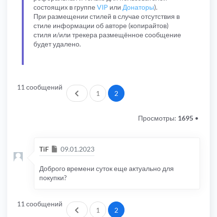
состоящих в группе
VIP
или
Донаторы
).
При размещении стилей в случае отсутствия в
стиле информации об авторе (копирайтов)
стиля и/или трекера размещённое сообщение
будет удалено.
11 сообщений
Пред.
1
2
Просмотры:
1695
•
Сообщение
TiF
09.01.2023
Доброго времени суток еще актуально для
покупки?
11 сообщений
Пред.
1
2