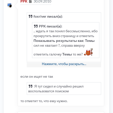
Сообщение
PPK
30.09.2010
foxriver писал(а):
PPK писал(а):
.. ждать я так понял бессмысленно, ибо
прокрутить вниз страницу и отметить
Показывать результаты как: Темы
сил не хватает ?, справа вверху
отметить галочку
Темы
то же?
Нажмите, чтобы раскрыть...
Пользователь когда будет прописывать
фильм который ему нужно он будет
смотреть на галочку или ставить ее сам?
если он ищет не так
Лучше сделать , чтоб оно вечно выбивало
именно темы...
Я тут сидел и случайно решил
воспользоватся поиском
то отметит то, что ему нужно.