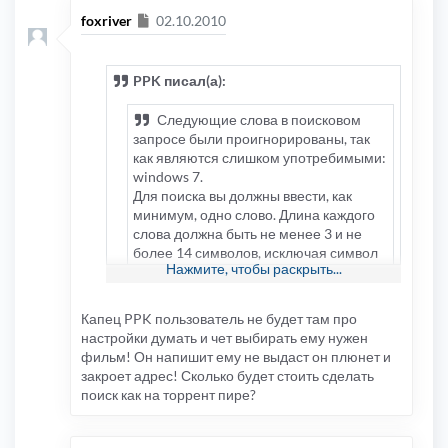
Сообщение
foxriver
02.10.2010
PPK писал(а):
Следующие слова в поисковом
запросе были проигнорированы, так
как являются слишком употребимыми:
windows 7.
Для поиска вы должны ввести, как
минимум, одно слово. Длина каждого
слова должна быть не менее 3 и не
более 14 символов, исключая символ
Нажмите, чтобы раскрыть...
шаблона *.
отлично .. теперь ищем человека, который
Капец PPK пользователь не будет там про
сделает нормальный "поиск", т.е. в одном
настройки думать и чет выбирать ему нужен
месте в настройках изменит одну опцию, за
фильм! Он напишит ему не выдаст он плюнет и
50$ я сделаю - обращайтесь, зачем трекер
закроет адрес! Сколько будет стоить сделать
если вообще не пытаться разобраться в
поиск как на торрент пире?
настройках и опциях?, религия не
позволяет вбить в любой поисковик:
Следующие слова в поисковом