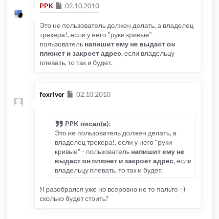
Сообщение
PPK
02.10.2010
запросе были проигнорированы, так
как являются слишком употребимыми
Это не пользователь должен делать, а владелец
трекера!, если у него "руки кривые" -
пользователь
напишит ему не выдаст он
плюнет и закроет адрес
, если владельцу
плевать, то так и будет.
Сообщение
foxriver
02.10.2010
PPK писал(а):
Это не пользователь должен делать, а
владелец трекера!, если у него "руки
кривые" - пользователь
напишит ему не
выдаст он плюнет и закроет адрес
, если
владельцу плевать, то так и будет.
Я разобрался уже но всеровно не то пальто =)
сколько будет стоить?