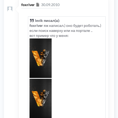
Сообщение
foxriver
30.09.2010
levik писал(а):
foxriver
яж написал.) оно будет роботать.)
если поиск наверху или на портале ..
вот пример что у меня: