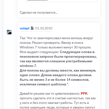
Сделал не получается...
Сообщение
votept
01.10.2010
Так: Что то заинтересовал меня кипишь вокруг
поиска. Решил проверить. Ввожу в поиск
Windows 7 только выложил минут 30 прошло.
Мне выдает следующее:
Следующие слова в
поисковом запросе были проигнорированы,
так как являются слишком употребимыми:
windows 7.
Для поиска вы должны ввести, как минимум,
одно слово. Длина каждого слова должна
быть не менее 3 и не более 14 символов,
исключая символ шаблона *.
Давайте решим как то цивилизованно.
PPK
просить сделать это я считаю наглостью, так как
у него и без этого хватает работы. Тут есть в
полне шарящие люди, которые я уверен смогут