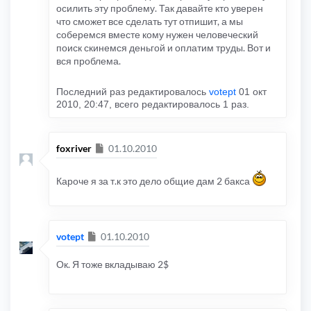
осилить эту проблему. Так давайте кто уверен
что сможет все сделать тут отпишит, а мы
соберемся вместе кому нужен человеческий
поиск скинемся деньгой и оплатим труды. Вот и
вся проблема.
Последний раз редактировалось
votept
01 окт
2010, 20:47, всего редактировалось 1 раз.
Сообщение
foxriver
01.10.2010
Кароче я за т.к это дело общие дам 2 бакса
Сообщение
votept
01.10.2010
Ок. Я тоже вкладываю 2$