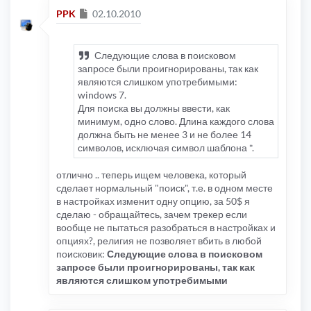
Сообщение
PPK
02.10.2010
Следующие слова в поисковом
запросе были проигнорированы, так как
являются слишком употребимыми:
windows 7.
Для поиска вы должны ввести, как
минимум, одно слово. Длина каждого слова
должна быть не менее 3 и не более 14
символов, исключая символ шаблона *.
отлично .. теперь ищем человека, который
сделает нормальный "поиск", т.е. в одном месте
в настройках изменит одну опцию, за 50$ я
сделаю - обращайтесь, зачем трекер если
вообще не пытаться разобраться в настройках и
опциях?, религия не позволяет вбить в любой
поисковик:
Следующие слова в поисковом
запросе были проигнорированы, так как
являются слишком употребимыми