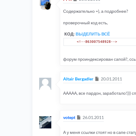
Содержательно =), а подробнее?
проверочный код есть,
КОД:
ВЫДЕЛИТЬ ВСЁ
<!--863007548928-->
форум проиндексирован сапой?, ссыл
Сообщение
Altair Bergadler
20.01.2011
ААААА, все пардон, заработало!))) 
Сообщение
votept
26.01.2011
А у меня ссылки стоят но в сапе стат