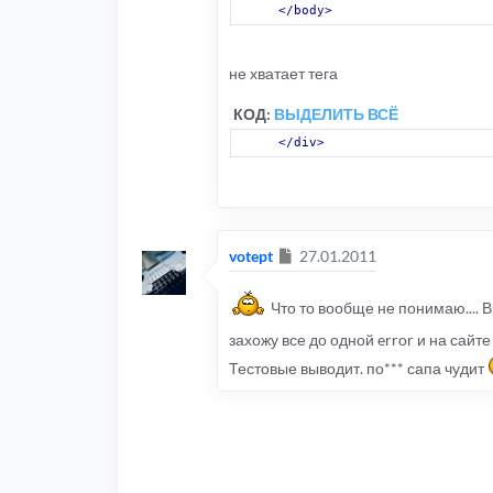
</body>
не хватает тега
КОД:
ВЫДЕЛИТЬ ВСЁ
</div>
Сообщение
votept
27.01.2011
Что то вообще не понимаю.... 
захожу все до одной error и на сайте
Тестовые выводит. по*** сапа чудит