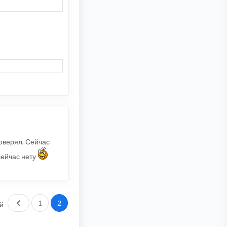
роверял. Сейчас
 сейчас нету
Пред.
1
2
й