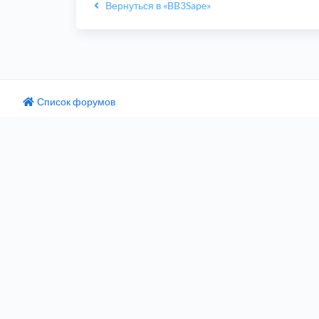
Вернуться в «BB3Sape»
Список форумов
одный текст
ните этот перевод
 отзыв поможет нам улучшить Google Переводчик