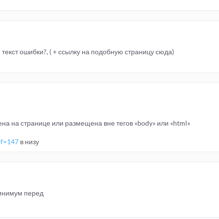
текст ошибки?, ( + ссылку на подобную страницу сюда)
ена на странице или размещена вне тегов «body» или «html»
?f=147
в низу
минимум перед