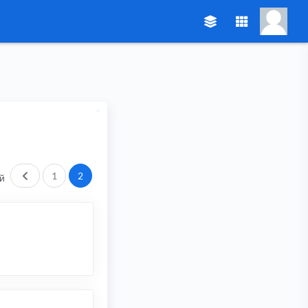
Пред.
1
2
й