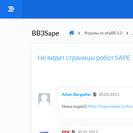
BB3Sape
Форумы по phpBB 3.0
Не видит страницы робот SAPE
Сообщение
Altair Bergadler
20.01.2011
Нема кода((((
http://hogsmeade.ru/fo
Сообщение
PPK
20.01.2011