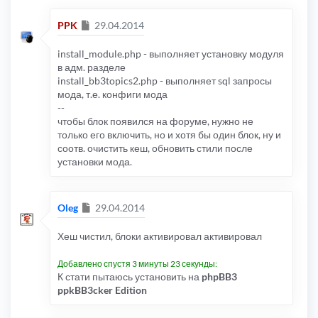
Сообщение
PPK
29.04.2014
install_module.php - выполняет установку модуля
в адм. разделе
install_bb3topics2.php - выполняет sql запросы
мода, т.е. конфиги мода
--
чтобы блок появился на форуме, нужно не
только его включить, но и хотя бы один блок, ну и
соотв. очистить кеш, обновить стили после
установки мода.
Сообщение
Oleg
29.04.2014
Хеш чистил, блоки активировал активировал
Добавлено спустя 3 минуты 23 секунды:
К стати пытаюсь установить на
phpBB3
ppkBB3cker Edition