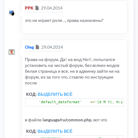
Сообщение
PPK
29.04.2014
это не играет роли .., права назначены?
Сообщение
Oleg
29.04.2014
Права на форум, Да! на мод Нет!, попытался
установить на чистый форум, без всяких модов
белая страница и все, не в админку зайти ни на
форум, из-за того что, ставлю по инструкции
после
КОД:
ВЫДЕЛИТЬ ВСЁ
'default_dateformat'
=>
'|d M Y|, H:i'
,
// С
в файле
language/ru/common.php
, вот это
КОД:
ВЫДЕЛИТЬ ВСЁ