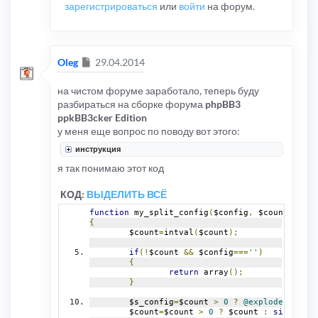
зарегистрироваться
или
войти
на форум.
Сообщение
Oleg
29.04.2014
на чистом форуме заработало, теперь буду
разбираться на сборке форума
phpBB3
ppkBB3cker Edition
у меня еще вопрос по поводу вот этого:
инструкция
я так понимаю этот код
КОД:
ВЫДЕЛИТЬ ВСЁ
function
 my_split_config
(
$config
,
 $count
=
0
,
 $t
{
	$count
=
intval
(
$count
);
if
(!
$count 
&&
 $config
===
''
)
{
return
 array
();
}
	$s_config
=
$count 
>
0
?
@explode
(
$split
	$count
=
$count 
>
0
?
 $count 
:
sizeof
(
$s