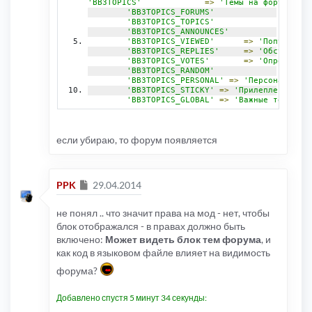
'BB3TOPICS'
=>
'Темы на форуме'
,
'BB3TOPICS_FORUMS'
=>
'Те
'BB3TOPICS_TOPICS'
=>
'Но
'BB3TOPICS_ANNOUNCES'
=>
'Об
'BB3TOPICS_VIEWED'
=>
'Популярные
'BB3TOPICS_REPLIES'
=>
'Обсуждаемы
'BB3TOPICS_VOTES'
=>
'Опросы'
,
'BB3TOPICS_RANDOM'
=>
'Сл
'BB3TOPICS_PERSONAL'
=>
'Персональные 
'BB3TOPICS_STICKY'
=>
'Прилепленные те
'BB3TOPICS_GLOBAL'
=>
'Важные темы'
,
если убираю, то форум появляется
Сообщение
PPK
29.04.2014
не понял .. что значит права на мод - нет, чтобы
блок отображался - в правах должно быть
включено:
Может видеть блок тем форума
, и
как код в языковом файле влияет на видимость
форума?
Добавлено спустя 5 минут 34 секунды: