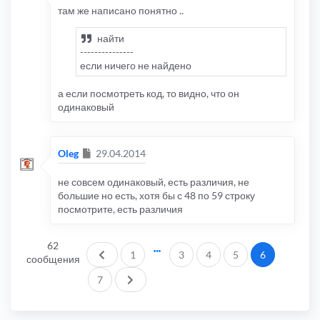
{
{
там же написано понятно ..
					$s_c
return
0
;
}
}
else
найти
{
return
@number_format
(
$v
+
0
,
0
,
''
,
''
)
---------------
					$s_c
}
если ничего не найдено
}
}
function
 my_float_val
(
$v
=
0
,
 $n
=
3
)
else
{
а если посмотреть код, то видно, что он
{
if
(!
$v 
||
 $v 
<
0
)
				$s_config
[
$i
]=
{
одинаковый
}
return
"0."
.
str_repeat
(
'0'
,
 $n
}
}
}
return
@number_format
(
$v
+
0
,
 $n
,
'.'
,
'
Сообщение
Oleg
29.04.2014
return
 $s_config
;
}
}
не совсем одинаковый, есть различия, не
function
 my_int_val
(
$v
=
0
)
большие но есть, хотя бы с 48 по 59 строку
{
if
(!
$v 
||
 $v 
<
0
)
посмотрите, есть различия
{
return
0
;
}
62
Пред.
1
3
4
5
6
return
@number_format
(
$v
,
0
,
''
,
''
);
сообщения
}
След.
7
function
 my_float_val
(
$v
=
0
)
{
if
(!
$v 
||
 $v 
<
0
)
{