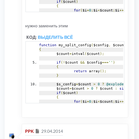
if
(
$count
)
{
for
(
$i
=
0
;
$i
<
$count
;
$i
++)
{
if
(
$type
)
{
нужно заменить этим
if
(
is_array
(
$t
{
КОД:
ВЫДЕЛИТЬ ВСЁ
					$s_c
}
function
 my_split_config
(
$config
,
 $count
=
0
,
 $t
else
if
(
@funct
{
{
	$count
=
intval
(
$count
);
					$s_c
}
if
(!
$count 
&&
 $config
===
''
)
else
{
{
return
 array
();
					$s_c
}
}
}
	$s_config
=
$count 
>
0
?
@explode
(
$split
else
	$count
=
$count 
>
0
?
 $count 
:
sizeof
(
$s
{
if
(
$count
)
				$s_config
[
$i
]=
{
}
for
(
$i
=
0
;
$i
<
$count
;
$i
++)
}
{
}
if
(
$type
)
{
return
 $s_config
;
if
(
is_array
(
$t
}
{
					$s_c
function
 my_int_val
(
$v
=
0
)
Сообщение
PPK
29.04.2014
}
{
else
if
(
@funct
if
(!
$v 
||
 $v 
<
0
)